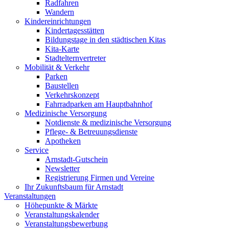
Radfahren
Wandern
Kindereinrichtungen
Kindertagesstätten
Bildungstage in den städtischen Kitas
Kita-Karte
Stadtelternvertreter
Mobilität & Verkehr
Parken
Baustellen
Verkehrskonzept
Fahrradparken am Hauptbahnhof
Medizinische Versorgung
Notdienste & medizinische Versorgung
Pflege- & Betreuungsdienste
Apotheken
Service
Arnstadt-Gutschein
Newsletter
Registrierung Firmen und Vereine
Ihr Zukunftsbaum für Arnstadt
Veranstaltungen
Höhepunkte & Märkte
Veranstaltungskalender
Veranstaltungsbewerbung