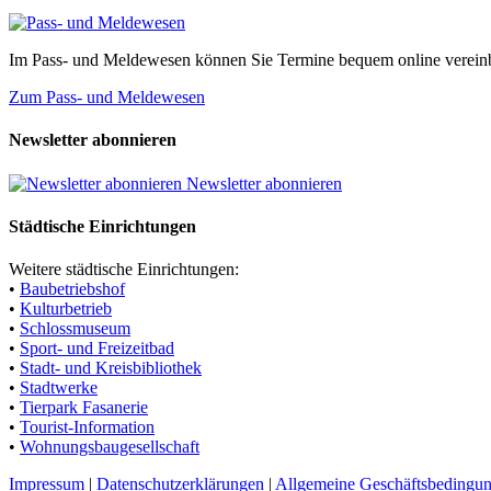
Im Pass- und Meldewesen können Sie Termine bequem online vereinb
Zum Pass- und Meldewesen
Newsletter abonnieren
Newsletter abonnieren
Städtische Einrichtungen
Weitere städtische Einrichtungen:
•
Baubetriebshof
•
Kulturbetrieb
•
Schlossmuseum
•
Sport- und Freizeitbad
•
Stadt- und Kreisbibliothek
•
Stadtwerke
•
Tierpark Fasanerie
•
Tourist-Information
•
Wohnungsbaugesellschaft
Impressum
|
Datenschutzerklärungen
|
Allgemeine Geschäftsbedingu