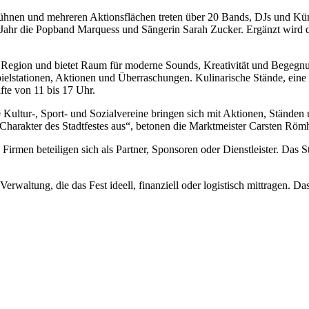
hnen und mehreren Aktionsflächen treten über 20 Bands, DJs und Küns
 Jahr die Popband Marquess und Sängerin Sarah Zucker. Ergänzt wird
r Region und bietet Raum für moderne Sounds, Kreativität und Begegnu
Spielstationen, Aktionen und Überraschungen. Kulinarische Stände, ein
te von 11 bis 17 Uhr.
le Kultur-, Sport- und Sozialvereine bringen sich mit Aktionen, Stände
 Charakter des Stadtfestes aus“, betonen die Marktmeister Carsten Röm
 Firmen beteiligen sich als Partner, Sponsoren oder Dienstleister. Das St
 Verwaltung, die das Fest ideell, finanziell oder logistisch mittrage