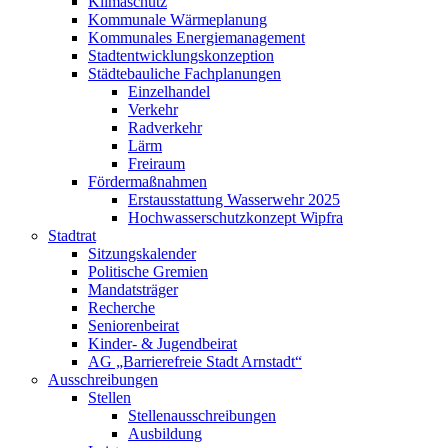
Klimaschutz
Kommunale Wärmeplanung
Kommunales Energiemanagement
Stadtentwicklungskonzeption
Städtebauliche Fachplanungen
Einzelhandel
Verkehr
Radverkehr
Lärm
Freiraum
Fördermaßnahmen
Erstausstattung Wasserwehr 2025
Hochwasserschutzkonzept Wipfra
Stadtrat
Sitzungskalender
Politische Gremien
Mandatsträger
Recherche
Seniorenbeirat
Kinder- & Jugendbeirat
AG „Barrierefreie Stadt Arnstadt“
Ausschreibungen
Stellen
Stellenausschreibungen
Ausbildung