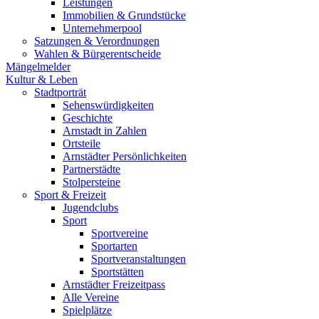
Leistungen
Immobilien & Grundstücke
Unternehmerpool
Satzungen & Verordnungen
Wahlen & Bürgerentscheide
Mängelmelder
Kultur & Leben
Stadtporträt
Sehenswürdigkeiten
Geschichte
Arnstadt in Zahlen
Ortsteile
Arnstädter Persönlichkeiten
Partnerstädte
Stolpersteine
Sport & Freizeit
Jugendclubs
Sport
Sportvereine
Sportarten
Sportveranstaltungen
Sportstätten
Arnstädter Freizeitpass
Alle Vereine
Spielplätze