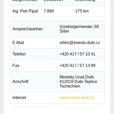
Ing. Petr Pípal
7.880
275 km
Vizebürgermeister Jiři
Ansprechpartner
Šiller
E-Mail
siller(@)mesto-dubi.cz
Telefon
+420 417 / 57 10 41
Fax
+420 417 / 57 13 99
Mestsky Urad Dubi
Anschrift
412019 Dubi-Teplice
Tschechien
Internet
www.mesto-dubi.cz