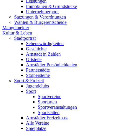
Leistungen
Immobilien & Grundstücke
Unternehmerpool
Satzungen & Verordnungen
Wahlen & Bürgerentscheide
Mängelmelder
Kultur & Leben
Stadtporträt
Sehenswürdigkeiten
Geschichte
Arnstadt in Zahlen
Ortsteile
Arnstädter Persönlichkeiten
Partnerstädte
Stolpersteine
Sport & Freizeit
Jugendclubs
Sport
Sportvereine
Sportarten
Sportveranstaltungen
Sportstätten
Arnstädter Freizeitpass
Alle Vereine
Spielplätze