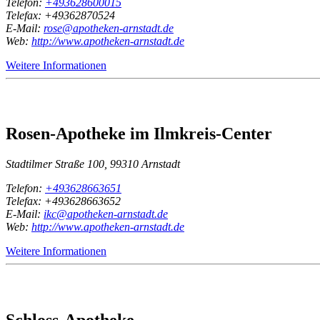
Telefon:
+493628600015
Telefax: +49362870524
E-Mail:
rose@apotheken-arnstadt.de
Web:
http://www.apotheken-arnstadt.de
Weitere Informationen
Rosen-Apotheke im Ilmkreis-Center
Stadtilmer Straße 100, 99310 Arnstadt
Telefon:
+493628663651
Telefax: +493628663652
E-Mail:
ikc@apotheken-arnstadt.de
Web:
http://www.apotheken-arnstadt.de
Weitere Informationen