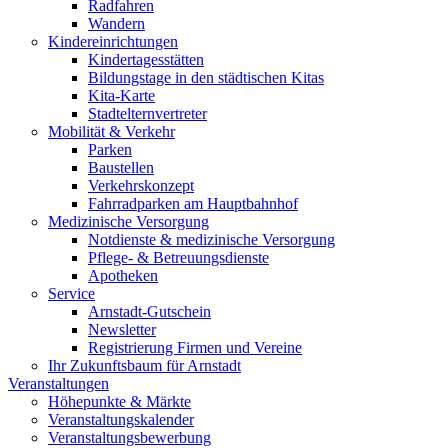
Radfahren
Wandern
Kindereinrichtungen
Kindertagesstätten
Bildungstage in den städtischen Kitas
Kita-Karte
Stadtelternvertreter
Mobilität & Verkehr
Parken
Baustellen
Verkehrskonzept
Fahrradparken am Hauptbahnhof
Medizinische Versorgung
Notdienste & medizinische Versorgung
Pflege- & Betreuungsdienste
Apotheken
Service
Arnstadt-Gutschein
Newsletter
Registrierung Firmen und Vereine
Ihr Zukunftsbaum für Arnstadt
Veranstaltungen
Höhepunkte & Märkte
Veranstaltungskalender
Veranstaltungsbewerbung