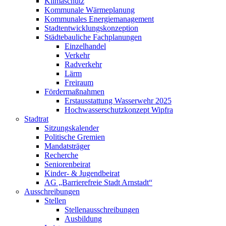
Klimaschutz
Kommunale Wärmeplanung
Kommunales Energiemanagement
Stadtentwicklungskonzeption
Städtebauliche Fachplanungen
Einzelhandel
Verkehr
Radverkehr
Lärm
Freiraum
Fördermaßnahmen
Erstausstattung Wasserwehr 2025
Hochwasserschutzkonzept Wipfra
Stadtrat
Sitzungskalender
Politische Gremien
Mandatsträger
Recherche
Seniorenbeirat
Kinder- & Jugendbeirat
AG „Barrierefreie Stadt Arnstadt“
Ausschreibungen
Stellen
Stellenausschreibungen
Ausbildung