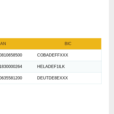
BAN
BIC
0810658500
COBADEFFXXX
1830000264
HELADEF1ILK
0635581200
DEUTDE8EXXX