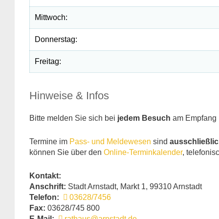
Mittwoch:
Donnerstag:
Freitag:
Hinweise & Infos
Bitte melden Sie sich bei
jedem Besuch
am Empfang i
Termine im
Pass- und Meldewesen
sind
ausschließli
können Sie über den
Online-Terminkalender
, telefoni
Kontakt:
Anschrift:
Stadt Arnstadt, Markt 1, 99310 Arnstadt
Telefon:
03628/7456
Fax:
03628/745 800
E-Mail:
rathaus@arnstadt.de