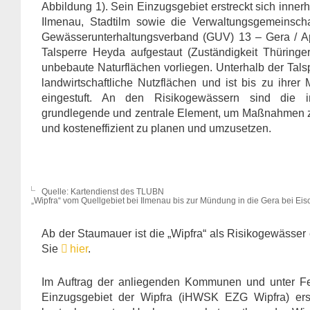
Abbildung 1). Sein Einzugsgebiet erstreckt sich innerh
Ilmenau, Stadtilm sowie die Verwaltungsgemeinscha
Gewässerunterhaltungsverband (GUV) 13 – Gera / Apf
Talsperre Heyda aufgestaut (Zuständigkeit Thüring
unbebaute Naturflächen vorliegen. Unterhalb der Tals
landwirtschaftliche Nutzflächen und ist bis zu ihr
eingestuft. An den Risikogewässern sind die 
grundlegende und zentrale Element, um Maßnahmen z
und kosteneffizient zu planen und umzusetzen.
Quelle: Kartendienst des TLUBN
„Wipfra“ vom Quellgebiet bei Ilmenau bis zur Mündung in die Gera bei Eis
Ab der Staumauer ist die „Wipfra“ als Risikogewässer
Sie
hier
.
Im Auftrag der anliegenden Kommunen und unter Fed
Einzugsgebiet der Wipfra (iHWSK EZG Wipfra) erst