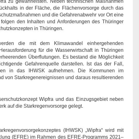
pfra zu gewährleisten. Neben technischen Maßnahmen
ückhalts in der Fläche, die Flächenvorsorge durch das
tschutzmaßnahmen und die Gefahrenabwehr vor Ort eine
 folgen den Inhalten und Anforderungen des Thüringer
chutzkonzepten in Thüringen.
erden die mit dem Klimawandel einhergehenden
rausforderung für die Wasserwirtschaft in Thüringen
verheerenden Überflutungen. Es bestand die Möglichkeit
chtigende Gefahrenquelle darstellen. Ist das der Fall,
hmen in das IHWSK aufnehmen. Die Kommunen im
nd von Starkregenereignissen und daraus resultierenden
serschutzkonzept Wipfra und das Einzugsgebiet neben
 auf die Starkregenvorsorge gelegt.
tarkregenvorsorgekonzeptes (IHWSK) „Wipfra“ wird mit
wicklung (EFRE) im Rahmen des EFRE-Programms 2021–