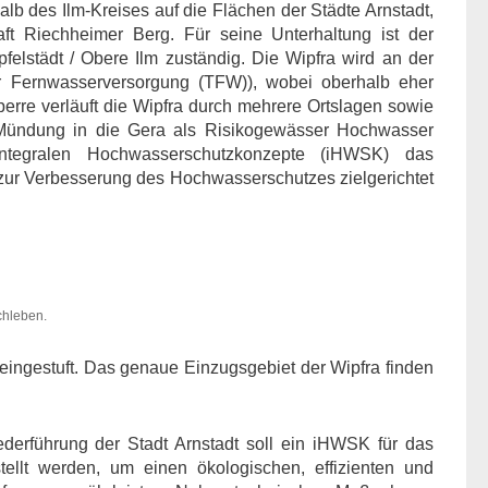
alb des Ilm-Kreises auf die Flächen der Städte Arnstadt,
ft Riechheimer Berg. Für seine Unterhaltung ist der
elstädt / Obere Ilm zuständig. Die Wipfra wird an der
er Fernwasserversorgung (TFW)), wobei oberhalb eher
perre verläuft die Wipfra durch mehrere Ortslagen sowie
er Mündung in die Gera als Risikogewässer Hochwasser
integralen Hochwasserschutzkonzepte (iHWSK) das
ur Verbesserung des Hochwasserschutzes zielgerichtet
chleben.
 eingestuft. Das genaue Einzugsgebiet der Wipfra finden
erführung der Stadt Arnstadt soll ein iHWSK für das
ellt werden, um einen ökologischen, effizienten und