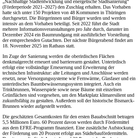
„Nachhaltige Stadtentwicklung und energetische Stadtsanierung“
(Förderperiode 2021–2027) den Zuschlag erhalten. Das Vorhaben
hatte sich unter 150 Projekten von 48 Kommunen in Thüringen
durchgesetzt. Die Bürgerinnen und Bürger wurden und werden
intensiv an dem Vorhaben beteiligt. Seit 2022 führt die Stadt
mehrere Informationsveranstaltungen pro Jahr durch, darunter im
Dezember 2024 ein Baumrundgang mit ausführlicher Vorstellung
der entsprechenden Gutachten. Der nächste Bürgerabend findet am
18. November 2025 im Rathaus statt.
Im Zuge der Sanierung werden die oberirdischen Flächen
denkmalgerecht erneuert und barrierearm gestaltet. Unterirdisch
erfolgt eine vollständige Erneuerung und Erweiterung der
technischen Infrastruktur: alte Leitungen und Anschlüsse werden
ersetzt, neue Versorgungssysteme wie Fernwärme, Glasfaser und ein
unterirdisches Baumbewässerungssystem integriert. Auch ein
Trinkbrunnen, Wasserspiele sowie neue Bäume mit einzelnen
Grünflächen sind vorgesehen, um den Marktplatz klimaresilient und
zukunftsfähig zu gestalten. Außerdem soll der historische Bismarck-
Brunnen wieder aufgestellt werden.
Die geschätzten Gesamtkosten für den ersten Bauabschnitt betragen
5,5 Millionen Euro. 60 Prozent davon werden durch Fördermittel
aus dem EFRE-Programm finanziert. Eine zusätzliche Aufstockung
der Förderung um 20 Prozent erfolgt aus Städtebaufördermitteln.