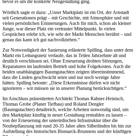
bevor es um die konkrete Neugestaltung ging.
Wörtlich sagte er dazu: „Unser Marktplatz ist ein Ort, der Arnstadt
seit Generationen prägt – mit Geschichte, mit Atmosphäre und mit
vielen persönlichen Erinnerungen. Auch für mich, schon als kleiner
Junge, war dieser Platz ein vertrauter Mittelpunkt. In vielen
Gesprächen erlebe ich, wie sehr der Markt Menschen berührt – und
genau das kann ich gut nachvollziehen.“
Zur Notwendigkeit der Sanierung erläuterte Spilling, dass unter dem
Markt ein Leitungsnetz verlaufe, das in Teilen Jahrzehnte alt und
deutlich verschlissen sei. Ohne Erneuerung drohten Störungen,
Reparaturen im laufenden Betrieb und hohe Folgekosten. Auch die
beiden unabhängigen Baumgutachten zeigten übereinstimmend,
dass die Linden geschwächt seien und nur noch wenige Jahre
hätten. Spilling betonte: „Diese Erkenntnisse dürfen wir nicht
ignorieren – wir müssen sie in unserer Planung berücksichtigen.“
Im Anschluss präsentierten Architekt Thomas Rahner-Heinisch,
Thomas Grobe (Planer Tiefbau) und Roland Dengler
(Baumgutachter) detailreich, welche Arbeiten notwendig sind, um
den Marktplatz künftig in neuer Gestaltung erstrahlen zu lassen –
von der Erneuerung der unterirdischen Infrastruktur über die
Neubepflanzung mit rund 20-35 Jahre alten Silberlinden bis hin zur
Aufstellung des historischen Bismarck-Brunnens und der künftigen