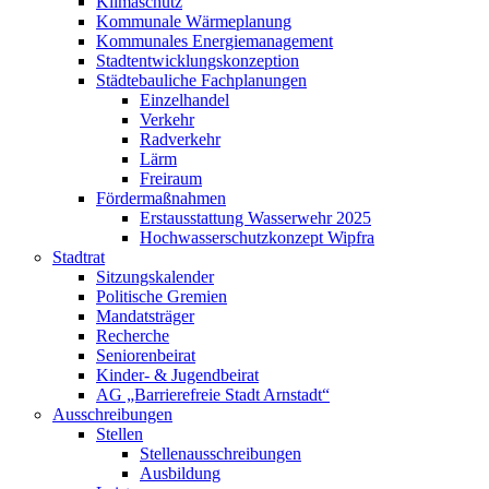
Klimaschutz
Kommunale Wärmeplanung
Kommunales Energiemanagement
Stadtentwicklungskonzeption
Städtebauliche Fachplanungen
Einzelhandel
Verkehr
Radverkehr
Lärm
Freiraum
Fördermaßnahmen
Erstausstattung Wasserwehr 2025
Hochwasserschutzkonzept Wipfra
Stadtrat
Sitzungskalender
Politische Gremien
Mandatsträger
Recherche
Seniorenbeirat
Kinder- & Jugendbeirat
AG „Barrierefreie Stadt Arnstadt“
Ausschreibungen
Stellen
Stellenausschreibungen
Ausbildung