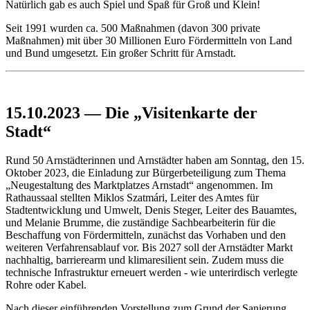
Natürlich gab es auch Spiel und Spaß für Groß und Klein!
Seit 1991 wurden ca. 500 Maßnahmen (davon 300 private
Maßnahmen) mit über 30 Millionen Euro Fördermitteln von Land
und Bund umgesetzt. Ein großer Schritt für Arnstadt.
15.10.2023 — Die „Visitenkarte der
Stadt“
Rund 50 Arnstädterinnen und Arnstädter haben am Sonntag, den 15.
Oktober 2023, die Einladung zur Bürgerbeteiligung zum Thema
„Neugestaltung des Marktplatzes Arnstadt“ angenommen. Im
Rathaussaal stellten Miklos Szatmári, Leiter des Amtes für
Stadtentwicklung und Umwelt, Denis Steger, Leiter des Bauamtes,
und Melanie Brumme, die zuständige Sachbearbeiterin für die
Beschaffung von Fördermitteln, zunächst das Vorhaben und den
weiteren Verfahrensablauf vor. Bis 2027 soll der Arnstädter Markt
nachhaltig, barrierearm und klimaresilient sein. Zudem muss die
technische Infrastruktur erneuert werden - wie unterirdisch verlegte
Rohre oder Kabel.
Nach dieser einführenden Vorstellung zum Grund der Sanierung