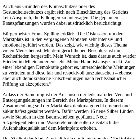
Auch aus Gründen des Klimaschutzes oder des
Gesundheitsschutzes ergibt sich nach Einschätzung des Gerichts
kein Anspruch, die Fällungen zu untersagen. Die geplanten
Ersatzpflanzungen wurden dabei ausdrücklich berücksichtigt.
Bürgermeister Frank Spilling erklärt: „Die Diskussion um den
Marktplatz ist in den vergangenen Monaten sehr intensiv und
emotional geführt worden. Das zeigt, wie wichtig dieses Thema
vielen Menschen ist. Mit dem gerichtlichen Beschluss ist nun
Rechtsfrieden hergestellt. Mein Wunsch ist, dass daraus auch wieder
Frieden im Miteinander entsteht. Meine Hand ist ausgestreckt. Zu
einer lebendigen Demokratie gehört es, unterschiedliche Meinungen
zu vertreten und diese fair und respektvoll auszutauschen – ebenso
aber auch demokratische Entscheidungen nach rechtsstaatlicher
Prüfung zu akzeptieren.“
Anlass der Sanierung ist der Austausch der teils maroden Ver- und
Entsorgungsleitungen im Bereich des Marktplatzes. In diesem
Zusammenhang soll der Marktplatz denkmalgerecht erneuert und
zukunftsfest gestaltet werden. Dafür werden 16 neue Silber-Linden
sowie Stauden in den Baumscheiben gepflanzt. Neue
Sitzgelegenheiten und Wasserelemente sollen zusätzlich die
Aufenthaltsqualität auf dem Marktplatz erhöhen.
Der Stadtrat der Stadt Arnstadt hatte der Sanierung des Marktplatzes