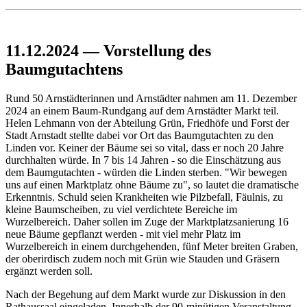
11.12.2024 — Vorstellung des
Baumgutachtens
Rund 50 Arnstädterinnen und Arnstädter nahmen am 11. Dezember
2024 an einem Baum-Rundgang auf dem Arnstädter Markt teil.
Helen Lehmann von der Abteilung Grün, Friedhöfe und Forst der
Stadt Arnstadt stellte dabei vor Ort das Baumgutachten zu den
Linden vor. Keiner der Bäume sei so vital, dass er noch 20 Jahre
durchhalten würde. In 7 bis 14 Jahren - so die Einschätzung aus
dem Baumgutachten - würden die Linden sterben. "Wir bewegen
uns auf einen Marktplatz ohne Bäume zu", so lautet die dramatische
Erkenntnis. Schuld seien Krankheiten wie Pilzbefall, Fäulnis, zu
kleine Baumscheiben, zu viel verdichtete Bereiche im
Wurzelbereich. Daher sollen im Zuge der Marktplatzsanierung 16
neue Bäume gepflanzt werden - mit viel mehr Platz im
Wurzelbereich in einem durchgehenden, fünf Meter breiten Graben,
der oberirdisch zudem noch mit Grün wie Stauden und Gräsern
ergänzt werden soll.
Nach der Begehung auf dem Markt wurde zur Diskussion in den
Rathaussaal eingeladen. Innerhalb der 90-minütigen Veranstaltung