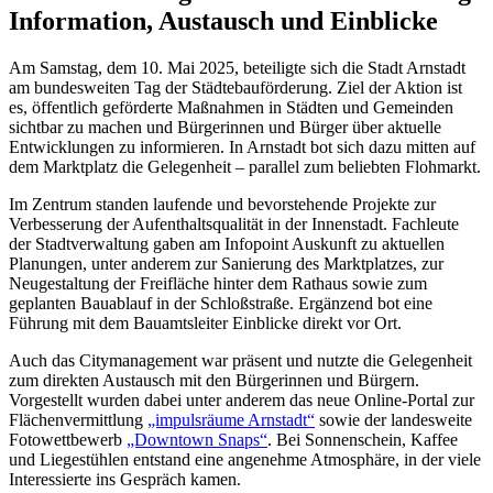
Information, Austausch und Einblicke
Am Samstag, dem 10. Mai 2025, beteiligte sich die Stadt Arnstadt
am bundesweiten Tag der Städtebauförderung. Ziel der Aktion ist
es, öffentlich geförderte Maßnahmen in Städten und Gemeinden
sichtbar zu machen und Bürgerinnen und Bürger über aktuelle
Entwicklungen zu informieren. In Arnstadt bot sich dazu mitten auf
dem Marktplatz die Gelegenheit – parallel zum beliebten Flohmarkt.
Im Zentrum standen laufende und bevorstehende Projekte zur
Verbesserung der Aufenthaltsqualität in der Innenstadt. Fachleute
der Stadtverwaltung gaben am Infopoint Auskunft zu aktuellen
Planungen, unter anderem zur Sanierung des Marktplatzes, zur
Neugestaltung der Freifläche hinter dem Rathaus sowie zum
geplanten Bauablauf in der Schloßstraße. Ergänzend bot eine
Führung mit dem Bauamtsleiter Einblicke direkt vor Ort.
Auch das Citymanagement war präsent und nutzte die Gelegenheit
zum direkten Austausch mit den Bürgerinnen und Bürgern.
Vorgestellt wurden dabei unter anderem das neue Online-Portal zur
Flächenvermittlung
„impulsräume Arnstadt“
sowie der landesweite
Fotowettbewerb
„Downtown Snaps“
. Bei Sonnenschein, Kaffee
und Liegestühlen entstand eine angenehme Atmosphäre, in der viele
Interessierte ins Gespräch kamen.