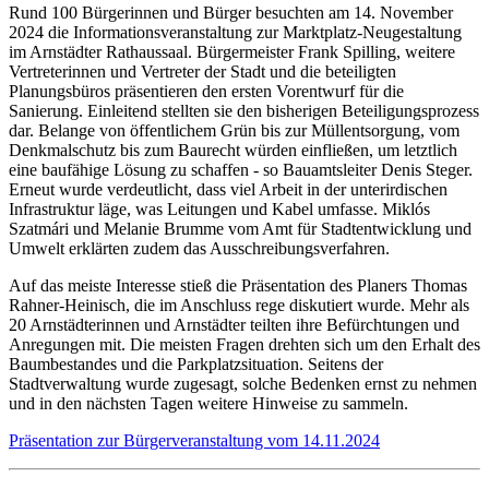
Rund 100 Bürgerinnen und Bürger besuchten am 14. November
2024 die Informationsveranstaltung zur Marktplatz-Neugestaltung
im Arnstädter Rathaussaal. Bürgermeister Frank Spilling, weitere
Vertreterinnen und Vertreter der Stadt und die beteiligten
Planungsbüros präsentieren den ersten Vorentwurf für die
Sanierung. Einleitend stellten sie den bisherigen Beteiligungsprozess
dar. Belange von öffentlichem Grün bis zur Müllentsorgung, vom
Denkmalschutz bis zum Baurecht würden einfließen, um letztlich
eine baufähige Lösung zu schaffen - so Bauamtsleiter Denis Steger.
Erneut wurde verdeutlicht, dass viel Arbeit in der unterirdischen
Infrastruktur läge, was Leitungen und Kabel umfasse. Miklós
Szatmári und Melanie Brumme vom Amt für Stadtentwicklung und
Umwelt erklärten zudem das Ausschreibungsverfahren.
Auf das meiste Interesse stieß die Präsentation des Planers Thomas
Rahner-Heinisch, die im Anschluss rege diskutiert wurde. Mehr als
20 Arnstädterinnen und Arnstädter teilten ihre Befürchtungen und
Anregungen mit. Die meisten Fragen drehten sich um den Erhalt des
Baumbestandes und die Parkplatzsituation. Seitens der
Stadtverwaltung wurde zugesagt, solche Bedenken ernst zu nehmen
und in den nächsten Tagen weitere Hinweise zu sammeln.
Präsentation zur Bürgerveranstaltung vom 14.11.2024