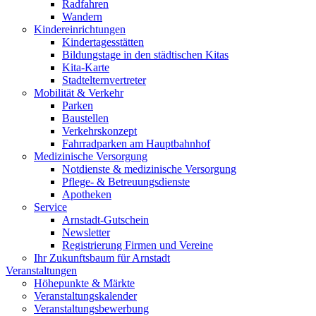
Radfahren
Wandern
Kindereinrichtungen
Kindertagesstätten
Bildungstage in den städtischen Kitas
Kita-Karte
Stadtelternvertreter
Mobilität & Verkehr
Parken
Baustellen
Verkehrskonzept
Fahrradparken am Hauptbahnhof
Medizinische Versorgung
Notdienste & medizinische Versorgung
Pflege- & Betreuungsdienste
Apotheken
Service
Arnstadt-Gutschein
Newsletter
Registrierung Firmen und Vereine
Ihr Zukunftsbaum für Arnstadt
Veranstaltungen
Höhepunkte & Märkte
Veranstaltungskalender
Veranstaltungsbewerbung