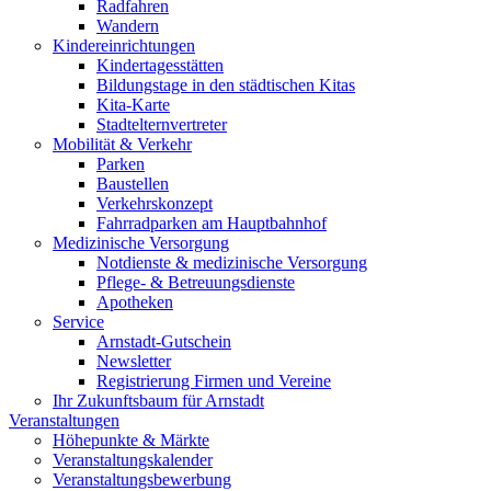
Radfahren
Wandern
Kindereinrichtungen
Kindertagesstätten
Bildungstage in den städtischen Kitas
Kita-Karte
Stadtelternvertreter
Mobilität & Verkehr
Parken
Baustellen
Verkehrskonzept
Fahrradparken am Hauptbahnhof
Medizinische Versorgung
Notdienste & medizinische Versorgung
Pflege- & Betreuungsdienste
Apotheken
Service
Arnstadt-Gutschein
Newsletter
Registrierung Firmen und Vereine
Ihr Zukunftsbaum für Arnstadt
Veranstaltungen
Höhepunkte & Märkte
Veranstaltungskalender
Veranstaltungsbewerbung