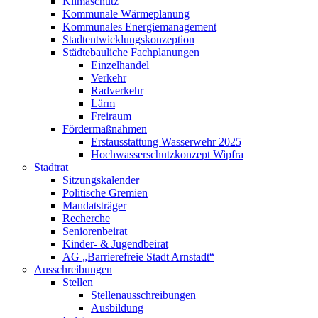
Klimaschutz
Kommunale Wärmeplanung
Kommunales Energiemanagement
Stadtentwicklungskonzeption
Städtebauliche Fachplanungen
Einzelhandel
Verkehr
Radverkehr
Lärm
Freiraum
Fördermaßnahmen
Erstausstattung Wasserwehr 2025
Hochwasserschutzkonzept Wipfra
Stadtrat
Sitzungskalender
Politische Gremien
Mandatsträger
Recherche
Seniorenbeirat
Kinder- & Jugendbeirat
AG „Barrierefreie Stadt Arnstadt“
Ausschreibungen
Stellen
Stellenausschreibungen
Ausbildung