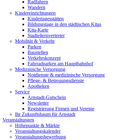
Radfahren
Wandern
Kindereinrichtungen
Kindertagesstätten
Bildungstage in den städtischen Kitas
Kita-Karte
Stadtelternvertreter
Mobilität & Verkehr
Parken
Baustellen
Verkehrskonzept
Fahrradparken am Hauptbahnhof
Medizinische Versorgung
Notdienste & medizinische Versorgung
Pflege- & Betreuungsdienste
Apotheken
Service
Arnstadt-Gutschein
Newsletter
Registrierung Firmen und Vereine
Ihr Zukunftsbaum für Arnstadt
Veranstaltungen
Höhepunkte & Märkte
Veranstaltungskalender
Veranstaltungsbewerbung