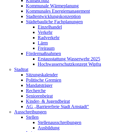
Klimaschutz
Kommunale Wärmeplanung
Kommunales Energiemanagement
Stadtentwicklungskonzeption
Städtebauliche Fachplanungen
Einzelhandel
Verkehr
Radverkehr
Lärm
Freiraum
Fördermaßnahmen
Erstausstattung Wasserwehr 2025
Hochwasserschutzkonzept Wipfra
Stadtrat
Sitzungskalender
Politische Gremien
Mandatsträger
Recherche
Seniorenbeirat
Kinder- & Jugendbeirat
AG „Barrierefreie Stadt Arnstadt“
Ausschreibungen
Stellen
Stellenausschreibungen
Ausbildung