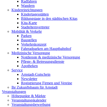
Radfahren
Wandern
Kindereinrichtungen
Kindertagesstätten
Bildungstage in den städtischen Kitas
Kita-Karte
Stadtelternvertreter
Mobilität & Verkehr
Parken
Baustellen
Verkehrskonzept
Fahrradparken am Hauptbahnhof
Medizinische Versorgung
Notdienste & medizinische Versorgung
Pflege- & Betreuungsdienste
Apotheken
Service
Arnstadt-Gutschein
Newsletter
Registrierung Firmen und Vereine
Ihr Zukunftsbaum für Arnstadt
Veranstaltungen
Höhepunkte & Märkte
Veranstaltungskalender
Veranstaltungsbewerbung