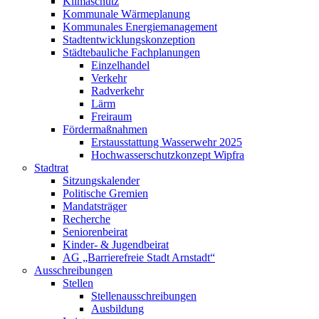
Klimaschutz
Kommunale Wärmeplanung
Kommunales Energiemanagement
Stadtentwicklungskonzeption
Städtebauliche Fachplanungen
Einzelhandel
Verkehr
Radverkehr
Lärm
Freiraum
Fördermaßnahmen
Erstausstattung Wasserwehr 2025
Hochwasserschutzkonzept Wipfra
Stadtrat
Sitzungskalender
Politische Gremien
Mandatsträger
Recherche
Seniorenbeirat
Kinder- & Jugendbeirat
AG „Barrierefreie Stadt Arnstadt“
Ausschreibungen
Stellen
Stellenausschreibungen
Ausbildung