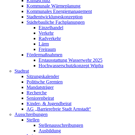
Klimaschutz
Kommunale Wärmeplanung
Kommunales Energiemanagement
Stadtentwicklungskonzeption
Städtebauliche Fachplanungen
Einzelhandel
Verkehr
Radverkehr
Lärm
Freiraum
Fördermaßnahmen
Erstausstattung Wasserwehr 2025
Hochwasserschutzkonzept Wipfra
Stadtrat
Sitzungskalender
Politische Gremien
Mandatsträger
Recherche
Seniorenbeirat
Kinder- & Jugendbeirat
AG „Barrierefreie Stadt Arnstadt“
Ausschreibungen
Stellen
Stellenausschreibungen
Ausbildung