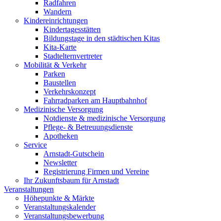
Radfahren
Wandern
Kindereinrichtungen
Kindertagesstätten
Bildungstage in den städtischen Kitas
Kita-Karte
Stadtelternvertreter
Mobilität & Verkehr
Parken
Baustellen
Verkehrskonzept
Fahrradparken am Hauptbahnhof
Medizinische Versorgung
Notdienste & medizinische Versorgung
Pflege- & Betreuungsdienste
Apotheken
Service
Arnstadt-Gutschein
Newsletter
Registrierung Firmen und Vereine
Ihr Zukunftsbaum für Arnstadt
Veranstaltungen
Höhepunkte & Märkte
Veranstaltungskalender
Veranstaltungsbewerbung