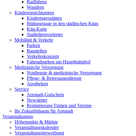
Radfahren
Wandern
Kindereinrichtungen
Kindertagesstätten
Bildungstage in den städtischen Kitas
Kita-Karte
Stadtelternvertreter
Mobilität & Verkehr
Parken
Baustellen
Verkehrskonzept
Fahrradparken am Hauptbahnhof
Medizinische Versorgung
Notdienste & medizinische Versorgung
Pflege- & Betreuungsdienste
Apotheken
Service
Arnstadt-Gutschein
Newsletter
Registrierung Firmen und Vereine
Ihr Zukunftsbaum für Arnstadt
Veranstaltungen
Höhepunkte & Märkte
Veranstaltungskalender
Veranstaltungsbewerbung