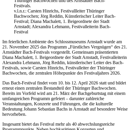
v.l.n.r.: Carsten Hinrichs, Festivallleiter Thüringer
Bachwochen; Jörg Reddin, Künstlerischer Leiter Bach-
Festival; Diana Machalett, 1. Beigeordnete der Stadt
Arnstadt; Alexandra Lehmann, Festivalleiterin Bach-
Festival
Im feierlichen Ambiente des Schlossmuseums Arnstadt wurde am
21. November 2025 das Programm „Fürstliches Vergnügen“ des 21.
Arnstädter Bach-Festivals vorgestellt. Gemeinsam präsentierten
Diana Machalett, 1. Beigeordnete der Stadt Arnstadt, Festivalleiterin
Alexandra Lehmann, Jörg Reddin, künstlerischer Leiter des Bach-
Festivals, sowie Carsten Hinrichs, Festivalleiter der Thüringer
Bachwochen, die zentralen Höhepunkte des Festivaljahres 2026.
Das Bach-Festival findet vom 10. bis 12. April 2026 statt und bildet
erneut einen zentralen Bestandteil der Thüringer Bachwochen.
Bereits im Vorfeld wird am 21. März der Bachgeburtstag mit einem
umfangreichen Programm gefeiert – darunter zahlreiche
Veranstaltungen, Konzerte und Führungen, die die kulturelle
Bedeutung Johann Sebastian Bachs in Arnstadt auf besondere Weise
hervorheben.
Insgesamt bietet das Festival mehr als 40 abwechslungsreiche
Programmpunkte. Neben hochkarätigen Konzerten und