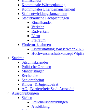
Klimaschutz
Kommunale Wärmeplanung
Kommunales Energiemanagement
Stadtentwicklungskonzeption
Städtebauliche Fachplanungen
Einzelhandel
Verkehr
Radverkehr
Lärm
Freiraum
Fördermaßnahmen
Erstausstattung Wasserwehr 2025
Hochwasserschutzkonzept Wipfra
Stadtrat
Sitzungskalender
Politische Gremien
Mandatsträger
Recherche
Seniorenbeirat
Kinder- & Jugendbeirat
AG „Barrierefreie Stadt Arnstadt“
Ausschreibungen
Stellen
Stellenausschreibungen
Ausbildung