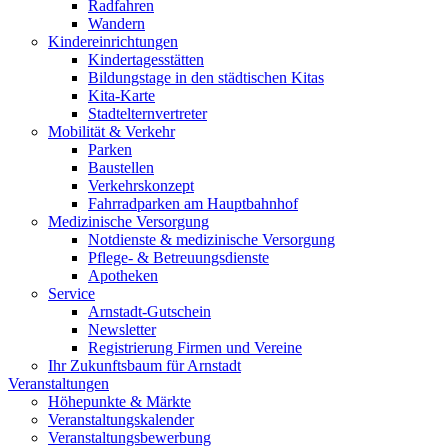
Radfahren
Wandern
Kindereinrichtungen
Kindertagesstätten
Bildungstage in den städtischen Kitas
Kita-Karte
Stadtelternvertreter
Mobilität & Verkehr
Parken
Baustellen
Verkehrskonzept
Fahrradparken am Hauptbahnhof
Medizinische Versorgung
Notdienste & medizinische Versorgung
Pflege- & Betreuungsdienste
Apotheken
Service
Arnstadt-Gutschein
Newsletter
Registrierung Firmen und Vereine
Ihr Zukunftsbaum für Arnstadt
Veranstaltungen
Höhepunkte & Märkte
Veranstaltungskalender
Veranstaltungsbewerbung