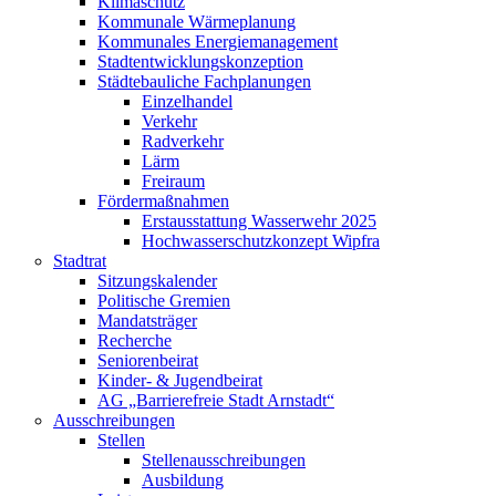
Klimaschutz
Kommunale Wärmeplanung
Kommunales Energiemanagement
Stadtentwicklungskonzeption
Städtebauliche Fachplanungen
Einzelhandel
Verkehr
Radverkehr
Lärm
Freiraum
Fördermaßnahmen
Erstausstattung Wasserwehr 2025
Hochwasserschutzkonzept Wipfra
Stadtrat
Sitzungskalender
Politische Gremien
Mandatsträger
Recherche
Seniorenbeirat
Kinder- & Jugendbeirat
AG „Barrierefreie Stadt Arnstadt“
Ausschreibungen
Stellen
Stellenausschreibungen
Ausbildung