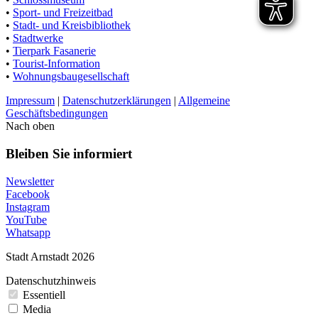
•
Sport- und Freizeitbad
•
Stadt- und Kreisbibliothek
•
Stadtwerke
•
Tierpark Fasanerie
•
Tourist-Information
•
Wohnungsbaugesellschaft
Impressum
|
Datenschutzerklärungen
|
Allgemeine
Geschäftsbedingungen
Nach oben
Bleiben Sie informiert
Newsletter
Facebook
Instagram
YouTube
Whatsapp
Stadt Arnstadt 2026
Datenschutzhinweis
Essentiell
Media