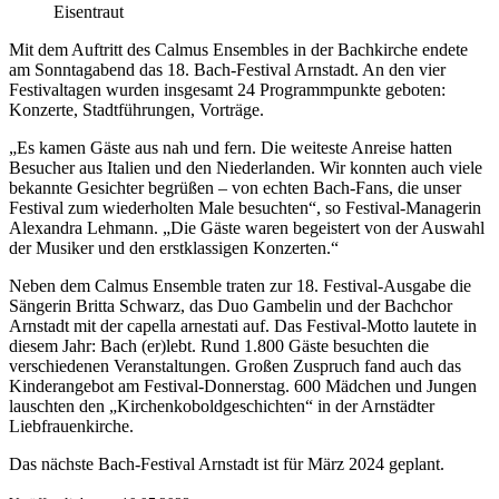
Eisentraut
Mit dem Auftritt des Calmus Ensembles in der Bachkirche endete
am Sonntagabend das 18. Bach-Festival Arnstadt. An den vier
Festivaltagen wurden insgesamt 24 Programmpunkte geboten:
Konzerte, Stadtführungen, Vorträge.
„Es kamen Gäste aus nah und fern. Die weiteste Anreise hatten
Besucher aus Italien und den Niederlanden. Wir konnten auch viele
bekannte Gesichter begrüßen – von echten Bach-Fans, die unser
Festival zum wiederholten Male besuchten“, so Festival-Managerin
Alexandra Lehmann. „Die Gäste waren begeistert von der Auswahl
der Musiker und den erstklassigen Konzerten.“
Neben dem Calmus Ensemble traten zur 18. Festival-Ausgabe die
Sängerin Britta Schwarz, das Duo Gambelin und der Bachchor
Arnstadt mit der capella arnestati auf. Das Festival-Motto lautete in
diesem Jahr: Bach (er)lebt. Rund 1.800 Gäste besuchten die
verschiedenen Veranstaltungen. Großen Zuspruch fand auch das
Kinderangebot am Festival-Donnerstag. 600 Mädchen und Jungen
lauschten den „Kirchenkoboldgeschichten“ in der Arnstädter
Liebfrauenkirche.
Das nächste Bach-Festival Arnstadt ist für März 2024 geplant.