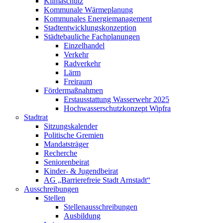
Klimaschutz
Kommunale Wärmeplanung
Kommunales Energiemanagement
Stadtentwicklungskonzeption
Städtebauliche Fachplanungen
Einzelhandel
Verkehr
Radverkehr
Lärm
Freiraum
Fördermaßnahmen
Erstausstattung Wasserwehr 2025
Hochwasserschutzkonzept Wipfra
Stadtrat
Sitzungskalender
Politische Gremien
Mandatsträger
Recherche
Seniorenbeirat
Kinder- & Jugendbeirat
AG „Barrierefreie Stadt Arnstadt“
Ausschreibungen
Stellen
Stellenausschreibungen
Ausbildung