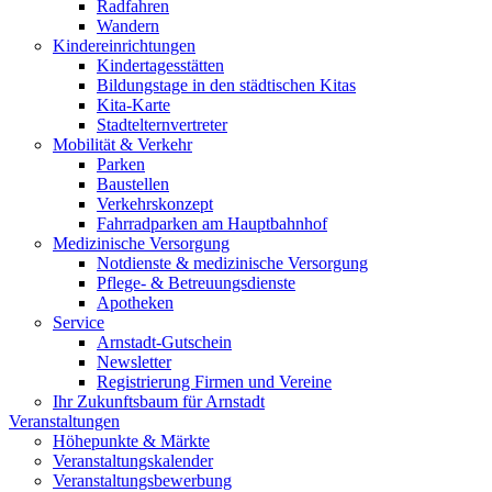
Radfahren
Wandern
Kindereinrichtungen
Kindertagesstätten
Bildungstage in den städtischen Kitas
Kita-Karte
Stadtelternvertreter
Mobilität & Verkehr
Parken
Baustellen
Verkehrskonzept
Fahrradparken am Hauptbahnhof
Medizinische Versorgung
Notdienste & medizinische Versorgung
Pflege- & Betreuungsdienste
Apotheken
Service
Arnstadt-Gutschein
Newsletter
Registrierung Firmen und Vereine
Ihr Zukunftsbaum für Arnstadt
Veranstaltungen
Höhepunkte & Märkte
Veranstaltungskalender
Veranstaltungsbewerbung