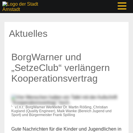
Aktuelles
BorgWarner und
„SetzeClub“ verlängern
Kooperationsvertrag
v.l.n.r.: BorgWarner Werkleiter Dr. Martin Rößing, Christian
Kugland (Quality Engineer), Maik Wanke (Bereich Jugend und
Sport) und Bürgermeister Frank Spilling
Gute Nachrichten für die Kinder und Jugendlichen in