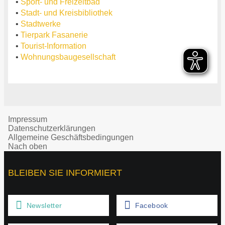
•
Sport- und Freizeitbad
•
Stadt- und Kreisbibliothek
•
Stadtwerke
•
Tierpark Fasanerie
•
Tourist-Information
•
Wohnungsbaugesellschaft
Impressum
Datenschutzerklärungen
Allgemeine Geschäftsbedingungen
Nach oben
BLEIBEN SIE INFORMIERT
Newsletter
Facebook