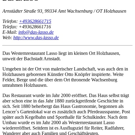
Arnstädter Straße 93, 99334 Amt Wachsenburg / OT Holzhausen
Telefon:
+493628661715
Telefax: +493628661716
E-Mail:
info@das-lasso.de
Web:
http://www.das-lasso.de
Das Westernrestaurant Lasso liegt im kleinen Ort Holzhausen,
unweit der Bachstadt Arnstadt.
Umgeben ist der Ort von malerischer Landschaft, was auch den in
Holzhausen geborenen Künstler Otto Knöpfer inspirierte. Weite
Felder, Berge und die über dem Ort thronende Wachsenburg
umrahmen Holzhausen.
Das Restaurant wurde im Jahr 2000 eröffnet. Das Haus selbst trägt
aber schon eine in das Jahr 1880 zurückgreifende Geschichte in
sich. Seit 1880 beherbergt das Haus Gastronomie, begonnen als
Lencer`s Gartenlokal war es zusätzlich auch Pferdeausspanne, Post
später auch Kegelbahn und Sporthalle für Schulkinder. Nach dem
Umbau wurde es im Jahr 2000 als Westernrestaurant Lasso
wiedereröffnet. Seitdem ist es Ausflugsziel für Reiter, Radfahrer,
Wanderer aber auch Familien und Geschäftsleuten.