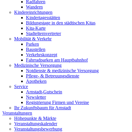
Radfahren
Wandern
Kindereinrichtungen
Kindertagesstätten
Bildungstage in den städtischen Kitas
Kita-Karte
Stadtelternvertreter
Mobilität & Verkehr
Parken
Baustellen
Verkehrskonzept
Fahrradparken am Hauptbahnhof
Medizinische Versorgung
Notdienste & medizinische Versorgung
Pflege- & Betreuungsdienste
Apotheken
Service
Arnstadt-Gutschein
Newsletter
Registrierung Firmen und Vereine
Ihr Zukunftsbaum für Arnstadt
Veranstaltungen
Höhepunkte & Märkte
Veranstaltungskalender
Veranstaltungsbewerbung