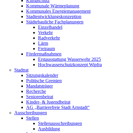
Klimaschutz
Kommunale Wärmeplanung
Kommunales Energiemanagement
Stadtentwicklungskonzeption
Städtebauliche Fachplanungen
Einzelhandel
Verkehr
Radverkehr
Lärm
Freiraum
Fördermaßnahmen
Erstausstattung Wasserwehr 2025
Hochwasserschutzkonzept Wipfra
Stadtrat
Sitzungskalender
Politische Gremien
Mandatsträger
Recherche
Seniorenbeirat
Kinder- & Jugendbeirat
AG „Barrierefreie Stadt Arnstadt“
Ausschreibungen
Stellen
Stellenausschreibungen
Ausbildung