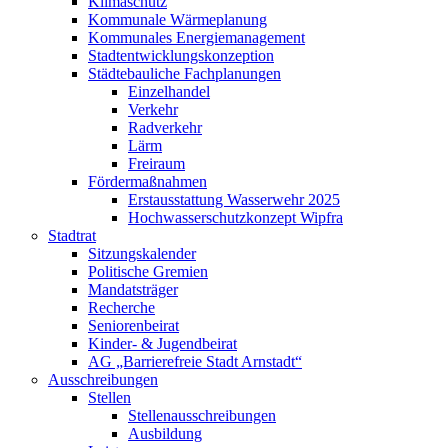
Klimaschutz
Kommunale Wärmeplanung
Kommunales Energiemanagement
Stadtentwicklungskonzeption
Städtebauliche Fachplanungen
Einzelhandel
Verkehr
Radverkehr
Lärm
Freiraum
Fördermaßnahmen
Erstausstattung Wasserwehr 2025
Hochwasserschutzkonzept Wipfra
Stadtrat
Sitzungskalender
Politische Gremien
Mandatsträger
Recherche
Seniorenbeirat
Kinder- & Jugendbeirat
AG „Barrierefreie Stadt Arnstadt“
Ausschreibungen
Stellen
Stellenausschreibungen
Ausbildung