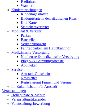
Radfahren
Wandern
Kindereinrichtungen
Kindertagesstätten
Bildungstage in den städtischen Kitas
Kita-Karte
Stadtelternvertreter
Mobilität & Verkehr
Parken
Baustellen
Verkehrskonzept
Fahrradparken am Hauptbahnhof
Medizinische Versorgung
Notdienste & medizinische Versorgung
Pflege- & Betreuungsdienste
Apotheken
Service
Arnstadt-Gutschein
Newsletter
Registrierung Firmen und Vereine
Ihr Zukunftsbaum für Arnstadt
Veranstaltungen
Höhepunkte & Märkte
Veranstaltungskalender
Veranstaltungsbewerbung