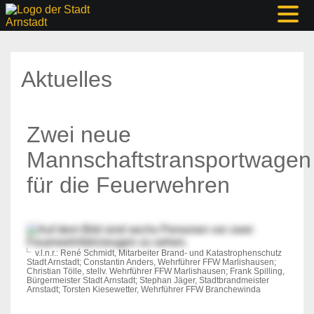
Aktuelles
Zwei neue
Mannschaftstransportwagen
für die Feuerwehren
v.l.n.r.: René Schmidt, Mitarbeiter Brand- und Katastrophenschutz
Stadt Arnstadt; Constantin Anders, Wehrführer FFW Marlishausen;
Christian Tölle, stellv. Wehrführer FFW Marlishausen; Frank Spilling,
Bürgermeister Stadt Arnstadt; Stephan Jäger, Stadtbrandmeister
Arnstadt; Torsten Kiesewetter, Wehrführer FFW Branchewinda