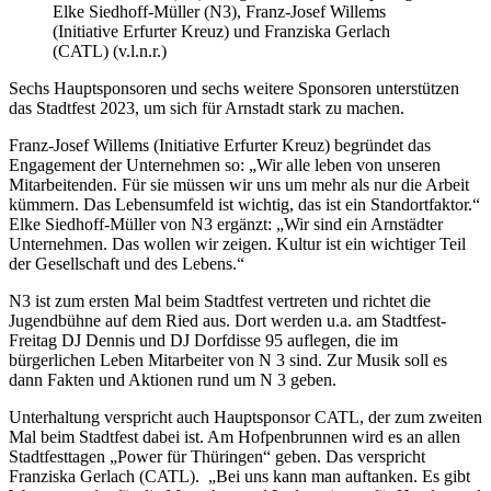
Elke Siedhoff-Müller (N3), Franz-Josef Willems
(Initiative Erfurter Kreuz) und Franziska Gerlach
(CATL) (v.l.n.r.)
Sechs Hauptsponsoren und sechs weitere Sponsoren unterstützen
das Stadtfest 2023, um sich für Arnstadt stark zu machen.
Franz-Josef Willems (Initiative Erfurter Kreuz) begründet das
Engagement der Unternehmen so: „Wir alle leben von unseren
Mitarbeitenden. Für sie müssen wir uns um mehr als nur die Arbeit
kümmern. Das Lebensumfeld ist wichtig, das ist ein Standortfaktor.“
Elke Siedhoff-Müller von N3 ergänzt: „Wir sind ein Arnstädter
Unternehmen. Das wollen wir zeigen. Kultur ist ein wichtiger Teil
der Gesellschaft und des Lebens.“
N3 ist zum ersten Mal beim Stadtfest vertreten und richtet die
Jugendbühne auf dem Ried aus. Dort werden u.a. am Stadtfest-
Freitag DJ Dennis und DJ Dorfdisse 95 auflegen, die im
bürgerlichen Leben Mitarbeiter von N 3 sind. Zur Musik soll es
dann Fakten und Aktionen rund um N 3 geben.
Unterhaltung verspricht auch Hauptsponsor CATL, der zum zweiten
Mal beim Stadtfest dabei ist. Am Hofpenbrunnen wird es an allen
Stadtfesttagen „Power für Thüringen“ geben. Das verspricht
Franziska Gerlach (CATL). „Bei uns kann man auftanken. Es gibt