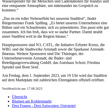
Wasserspender für die Menschen und Ladestationen für Handys und
eine entspannte Atmosphäre, um miteinander ins Gespräch zu
kommen.“
„Das ist ein toller Nebeneffekt bei unserem Stadtfest“, findet
Bürgermeister Frank Spilling. „Es bietet unseren Unternehmen eine
Bühne und ein Schaufenster, sich zu präsentieren. Das passt sehr gut
zusammen. Ich bin froh, dass wir so starke Partner. Damit strahlt
unser Stadtfest weit in die Region hinaus.“
Hauptsponsoren sind N3, CATL, die Initiative Erfurter Kreuz, die
WBG und die Stadtwerke Arnstadt sowie die Sparkasse Arnstadt-
Ilmenau. Weitere Sponsoren sind Die Thüringer, der
Unternehmerverein Arnstadt, die Bäder- und
Beteiligungsverwaltung GmbH, das Autohaus Schorr, Förstina
Sprudel und Born Senf.
Am Freitag, dem 1. September 2023, um 19 Uhr wird das Stadtfest
auf dem Marktplatz mit zahlreichen Ehrengästen offiziell eröffnet.
Veröffentlicht am: 17.08.2023
Übersicht
Blumen am Kohlenmarkt
Drei Fragen - Drei Antworten: Ostviertel