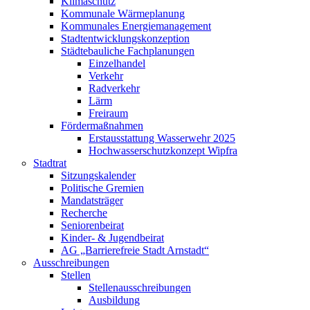
Klimaschutz
Kommunale Wärmeplanung
Kommunales Energiemanagement
Stadtentwicklungskonzeption
Städtebauliche Fachplanungen
Einzelhandel
Verkehr
Radverkehr
Lärm
Freiraum
Fördermaßnahmen
Erstausstattung Wasserwehr 2025
Hochwasserschutzkonzept Wipfra
Stadtrat
Sitzungskalender
Politische Gremien
Mandatsträger
Recherche
Seniorenbeirat
Kinder- & Jugendbeirat
AG „Barrierefreie Stadt Arnstadt“
Ausschreibungen
Stellen
Stellenausschreibungen
Ausbildung