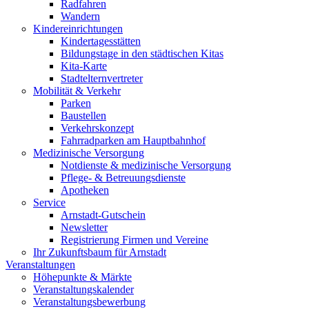
Radfahren
Wandern
Kindereinrichtungen
Kindertagesstätten
Bildungstage in den städtischen Kitas
Kita-Karte
Stadtelternvertreter
Mobilität & Verkehr
Parken
Baustellen
Verkehrskonzept
Fahrradparken am Hauptbahnhof
Medizinische Versorgung
Notdienste & medizinische Versorgung
Pflege- & Betreuungsdienste
Apotheken
Service
Arnstadt-Gutschein
Newsletter
Registrierung Firmen und Vereine
Ihr Zukunftsbaum für Arnstadt
Veranstaltungen
Höhepunkte & Märkte
Veranstaltungskalender
Veranstaltungsbewerbung