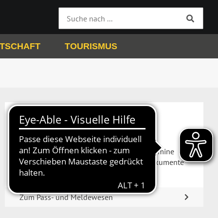
TSCHAFT
TOURISMUS
Pass- und Meldewesen
Im Pass- und Meldewesen können Sie Termine
bequem online vereinbaren oder Ihre Dokumente
online beantragen.
Zum Pass- und Meldewesen