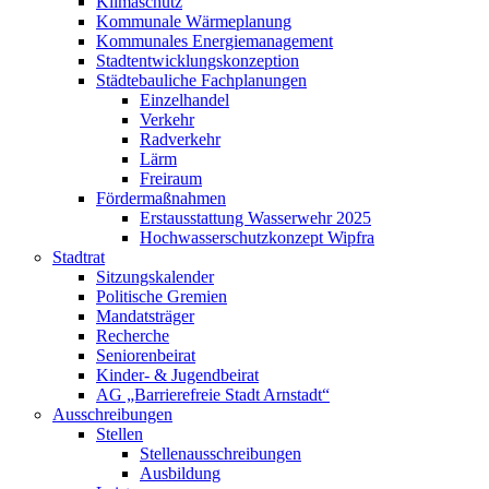
Klimaschutz
Kommunale Wärmeplanung
Kommunales Energiemanagement
Stadtentwicklungskonzeption
Städtebauliche Fachplanungen
Einzelhandel
Verkehr
Radverkehr
Lärm
Freiraum
Fördermaßnahmen
Erstausstattung Wasserwehr 2025
Hochwasserschutzkonzept Wipfra
Stadtrat
Sitzungskalender
Politische Gremien
Mandatsträger
Recherche
Seniorenbeirat
Kinder- & Jugendbeirat
AG „Barrierefreie Stadt Arnstadt“
Ausschreibungen
Stellen
Stellenausschreibungen
Ausbildung