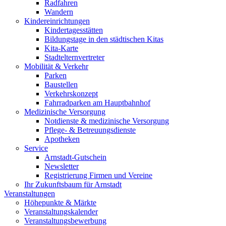
Radfahren
Wandern
Kindereinrichtungen
Kindertagesstätten
Bildungstage in den städtischen Kitas
Kita-Karte
Stadtelternvertreter
Mobilität & Verkehr
Parken
Baustellen
Verkehrskonzept
Fahrradparken am Hauptbahnhof
Medizinische Versorgung
Notdienste & medizinische Versorgung
Pflege- & Betreuungsdienste
Apotheken
Service
Arnstadt-Gutschein
Newsletter
Registrierung Firmen und Vereine
Ihr Zukunftsbaum für Arnstadt
Veranstaltungen
Höhepunkte & Märkte
Veranstaltungskalender
Veranstaltungsbewerbung