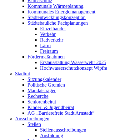
Klimaschutz
Kommunale Wärmeplanung
Kommunales Energiemanagement
Stadtentwicklungskonzeption
Städtebauliche Fachplanungen
Einzelhandel
Verkehr
Radverkehr
Lärm
Freiraum
Fördermaßnahmen
Erstausstattung Wasserwehr 2025
Hochwasserschutzkonzept Wipfra
Stadtrat
Sitzungskalender
Politische Gremien
Mandatsträger
Recherche
Seniorenbeirat
Kinder- & Jugendbeirat
AG „Barrierefreie Stadt Arnstadt“
Ausschreibungen
Stellen
Stellenausschreibungen
Ausbildung