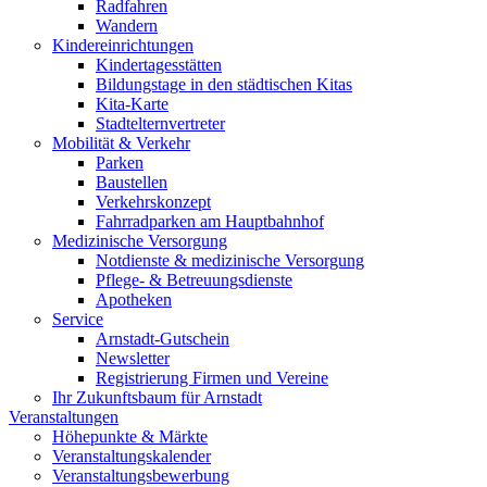
Radfahren
Wandern
Kindereinrichtungen
Kindertagesstätten
Bildungstage in den städtischen Kitas
Kita-Karte
Stadtelternvertreter
Mobilität & Verkehr
Parken
Baustellen
Verkehrskonzept
Fahrradparken am Hauptbahnhof
Medizinische Versorgung
Notdienste & medizinische Versorgung
Pflege- & Betreuungsdienste
Apotheken
Service
Arnstadt-Gutschein
Newsletter
Registrierung Firmen und Vereine
Ihr Zukunftsbaum für Arnstadt
Veranstaltungen
Höhepunkte & Märkte
Veranstaltungskalender
Veranstaltungsbewerbung