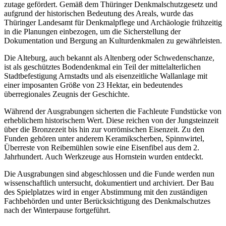
zutage gefördert. Gemäß dem Thüringer Denkmalschutzgesetz und
aufgrund der historischen Bedeutung des Areals, wurde das
Thüringer Landesamt für Denkmalpflege und Archäologie frühzeitig
in die Planungen einbezogen, um die Sicherstellung der
Dokumentation und Bergung an Kulturdenkmalen zu gewährleisten.
Die Alteburg, auch bekannt als Altenberg oder Schwedenschanze,
ist als geschütztes Bodendenkmal ein Teil der mittelalterlichen
Stadtbefestigung Arnstadts und als eisenzeitliche Wallanlage mit
einer imposanten Größe von 23 Hektar, ein bedeutendes
überregionales Zeugnis der Geschichte.
Während der Ausgrabungen sicherten die Fachleute Fundstücke von
erheblichem historischem Wert. Diese reichen von der Jungsteinzeit
über die Bronzezeit bis hin zur vorrömischen Eisenzeit. Zu den
Funden gehören unter anderem Keramikscherben, Spinnwirtel,
Überreste von Reibemühlen sowie eine Eisenfibel aus dem 2.
Jahrhundert. Auch Werkzeuge aus Hornstein wurden entdeckt.
Die Ausgrabungen sind abgeschlossen und die Funde werden nun
wissenschaftlich untersucht, dokumentiert und archiviert. Der Bau
des Spielplatzes wird in enger Abstimmung mit den zuständigen
Fachbehörden und unter Berücksichtigung des Denkmalschutzes
nach der Winterpause fortgeführt.