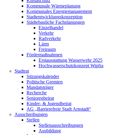
Klimaschutz
Kommunale Wärmeplanung
Kommunales Energiemanagement
Stadtentwicklungskonzeption
Städtebauliche Fachplanungen
Einzelhandel
Verkehr
Radverkehr
Lärm
Freiraum
Fördermaßnahmen
Erstausstattung Wasserwehr 2025
Hochwasserschutzkonzept Wipfra
Stadtrat
Sitzungskalender
Politische Gremien
Mandatsträger
Recherche
Seniorenbeirat
Kinder- & Jugendbeirat
AG „Barrierefreie Stadt Arnstadt“
Ausschreibungen
Stellen
Stellenausschreibungen
Ausbildung