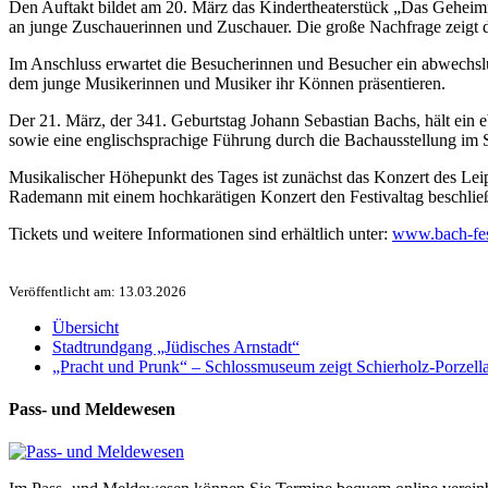
Den Auftakt bildet am 20. März das Kindertheaterstück „Das Geheimni
an junge Zuschauerinnen und Zuschauer. Die große Nachfrage zeigt das
Im Anschluss erwartet die Besucherinnen und Besucher ein abwechslung
dem junge Musikerinnen und Musiker ihr Können präsentieren.
Der 21. März, der 341. Geburtstag Johann Sebastian Bachs, hält ein 
sowie eine englischsprachige Führung durch die Bachausstellung i
Musikalischer Höhepunkt des Tages ist zunächst das Konzert des Lei
Rademann mit einem hochkarätigen Konzert den Festivaltag beschließ
Tickets und weitere Informationen sind erhältlich unter:
www.bach-fes
Veröffentlicht am: 13.03.2026
Übersicht
Stadtrundgang „Jüdisches Arnstadt“
„Pracht und Prunk“ – Schlossmuseum zeigt Schierholz-Porzell
Pass- und Meldewesen