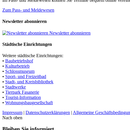
Im Pass- und Meldewesen können Sie Termine bequem online vereinb
Zum Pass- und Meldewesen
Newsletter abonnieren
Newsletter abonnieren
Städtische Einrichtungen
Weitere städtische Einrichtungen:
•
Baubetriebshof
•
Kulturbetrieb
•
Schlossmuseum
•
Sport- und Freizeitbad
•
Stadt- und Kreisbibliothek
•
Stadtwerke
•
Tierpark Fasanerie
•
Tourist-Information
•
Wohnungsbaugesellschaft
Impressum
|
Datenschutzerklärungen
|
Allgemeine Geschäftsbedingu
Nach oben
Bleiben Sie informiert