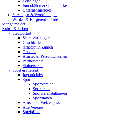
Leistungen
Immobilien & Grundstücke
Unternehmerpool
Satzungen & Verordnungen
Wahlen & Bürgerentscheide
Mängelmelder
Kultur & Leben
Stadtporträt
Sehenswürdigkeiten
Geschichte
Arnstadt in Zahlen
Ortsteile
Arnstädter Persönlichkeiten
Partnerstädte
Stolpersteine
Sport & Freizeit
Jugendclubs
Sport
Sportvereine
Sportarten
Sportveranstaltungen
Sportstätten
Arnstädter Freizeitpass
Alle Vereine
Spielplätze