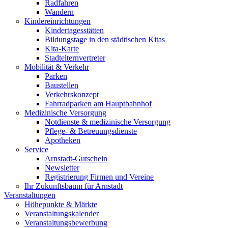
Radfahren
Wandern
Kindereinrichtungen
Kindertagesstätten
Bildungstage in den städtischen Kitas
Kita-Karte
Stadtelternvertreter
Mobilität & Verkehr
Parken
Baustellen
Verkehrskonzept
Fahrradparken am Hauptbahnhof
Medizinische Versorgung
Notdienste & medizinische Versorgung
Pflege- & Betreuungsdienste
Apotheken
Service
Arnstadt-Gutschein
Newsletter
Registrierung Firmen und Vereine
Ihr Zukunftsbaum für Arnstadt
Veranstaltungen
Höhepunkte & Märkte
Veranstaltungskalender
Veranstaltungsbewerbung