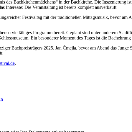
s des Bachkirchenmädchens“ in der Bachkirche. Die Inszenierung ist ei
 Interesse: Die Veranstaltung ist bereits komplett ausverkauft.
sreicher Festivaltag mit der traditionellen Mittagsmusik, bevor am Ab
ebenso vielfältiges Programm bereit. Geplant sind unter anderem Stad
m Schlossmuseum. Ein besonderer Moment des Tages ist die Bachehrun
pziger Bachpreisträgers 2025, Jan Čmejla, bevor am Abend das Junge 
t.
tival.de
.
an