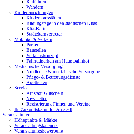
Radfahren
Wandern
Kindereinrichtungen
Kindertagesstätten
Bildungstage in den städtischen Kitas
Kita-Karte
Stadtelternvertreter
Mobilität & Verkehr
Parken
Baustellen
Verkehrskonzept
Fahrradparken am Hauptbahnhof
Medizinische Versorgung
Notdienste & medizinische Versorgung
Pflege- & Betreuungsdienste
Apotheken
Service
Arnstadt-Gutschein
Newsletter
Registrierung Firmen und Vereine
Ihr Zukunftsbaum für Arnstadt
Veranstaltungen
Höhepunkte & Märkte
Veranstaltungskalender
Veranstaltungsbewerbung