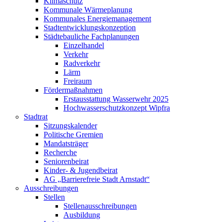
Klimaschutz
Kommunale Wärmeplanung
Kommunales Energiemanagement
Stadtentwicklungskonzeption
Städtebauliche Fachplanungen
Einzelhandel
Verkehr
Radverkehr
Lärm
Freiraum
Fördermaßnahmen
Erstausstattung Wasserwehr 2025
Hochwasserschutzkonzept Wipfra
Stadtrat
Sitzungskalender
Politische Gremien
Mandatsträger
Recherche
Seniorenbeirat
Kinder- & Jugendbeirat
AG „Barrierefreie Stadt Arnstadt“
Ausschreibungen
Stellen
Stellenausschreibungen
Ausbildung