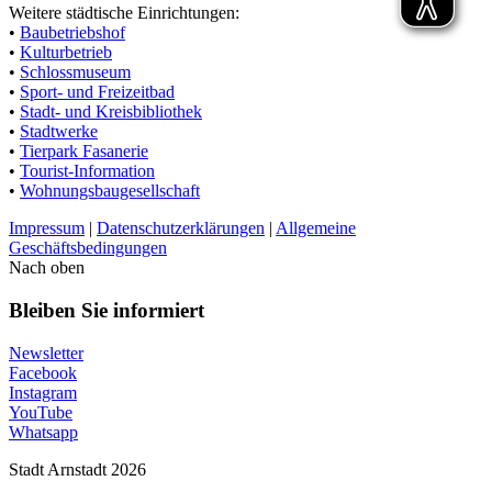
Weitere städtische Einrichtungen:
•
Baubetriebshof
•
Kulturbetrieb
•
Schlossmuseum
•
Sport- und Freizeitbad
•
Stadt- und Kreisbibliothek
•
Stadtwerke
•
Tierpark Fasanerie
•
Tourist-Information
•
Wohnungsbaugesellschaft
Impressum
|
Datenschutzerklärungen
|
Allgemeine
Geschäftsbedingungen
Nach oben
Bleiben Sie informiert
Newsletter
Facebook
Instagram
YouTube
Whatsapp
Stadt Arnstadt 2026