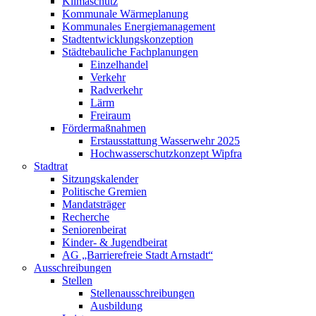
Klimaschutz
Kommunale Wärmeplanung
Kommunales Energiemanagement
Stadtentwicklungskonzeption
Städtebauliche Fachplanungen
Einzelhandel
Verkehr
Radverkehr
Lärm
Freiraum
Fördermaßnahmen
Erstausstattung Wasserwehr 2025
Hochwasserschutzkonzept Wipfra
Stadtrat
Sitzungskalender
Politische Gremien
Mandatsträger
Recherche
Seniorenbeirat
Kinder- & Jugendbeirat
AG „Barrierefreie Stadt Arnstadt“
Ausschreibungen
Stellen
Stellenausschreibungen
Ausbildung