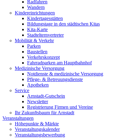
Radfahren
Wandern
Kindereinrichtungen
Kindertagesstätten
Bildungstage in den städtischen Kitas
Kita-Karte
Stadtelternvertreter
Mobilität & Verkehr
Parken
Baustellen
Verkehrskonzept
Fahrradparken am Hauptbahnhof
Medizinische Versorgung
Notdienste & medizinische Versorgung
Pflege- & Betreuungsdienste
Apotheken
Service
Arnstadt-Gutschein
Newsletter
Registrierung Firmen und Vereine
Ihr Zukunftsbaum für Arnstadt
Veranstaltungen
Höhepunkte & Märkte
Veranstaltungskalender
Veranstaltungsbewerbung