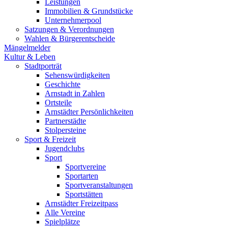
Leistungen
Immobilien & Grundstücke
Unternehmerpool
Satzungen & Verordnungen
Wahlen & Bürgerentscheide
Mängelmelder
Kultur & Leben
Stadtporträt
Sehenswürdigkeiten
Geschichte
Arnstadt in Zahlen
Ortsteile
Arnstädter Persönlichkeiten
Partnerstädte
Stolpersteine
Sport & Freizeit
Jugendclubs
Sport
Sportvereine
Sportarten
Sportveranstaltungen
Sportstätten
Arnstädter Freizeitpass
Alle Vereine
Spielplätze