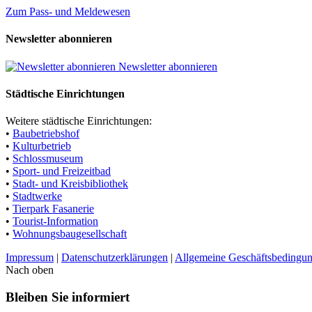
Zum Pass- und Meldewesen
Newsletter abonnieren
Newsletter abonnieren
Städtische Einrichtungen
Weitere städtische Einrichtungen:
•
Baubetriebshof
•
Kulturbetrieb
•
Schlossmuseum
•
Sport- und Freizeitbad
•
Stadt- und Kreisbibliothek
•
Stadtwerke
•
Tierpark Fasanerie
•
Tourist-Information
•
Wohnungsbaugesellschaft
Impressum
|
Datenschutzerklärungen
|
Allgemeine Geschäftsbedingu
Nach oben
Bleiben Sie informiert