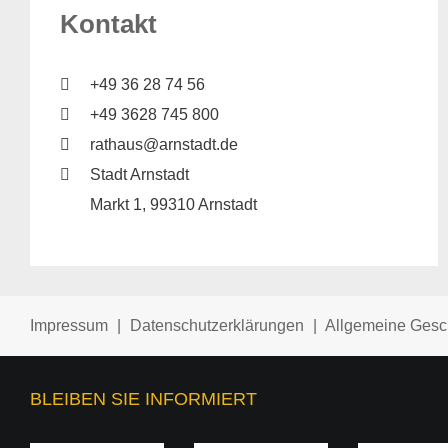
Kontakt
+49 36 28 74 56
+49 3628 745 800
Stadt Arnstadt trauert um
rathaus@arnstadt.de
Altbürgermeister Helmut Hüttner
Stadt Arnstadt
Markt 1, 99310 Arnstadt
Mit ihm verliert Arnstadt eine Persönlichkeit, die
die Geschicke der Stadt über Jahrzehnte hinweg
entscheidend mitgestaltet hat.
Impressum
|
Datenschutzerklärungen
|
Allgemeine Gesc
Komplette Meldung lesen
BLEIBEN SIE INFORMIERT