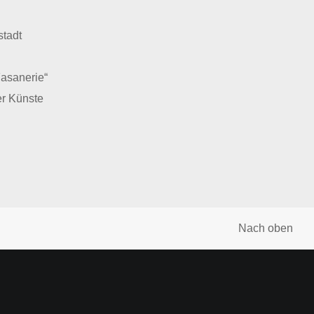
stadt
Fasanerie“
er Künste
Nach oben