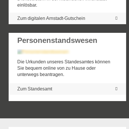
einlösbar.
Zum digitalen Arnstadt-Gutschein
Personenstandswesen
Umweltminister Tilo Kummer
informiert sich über
Die Urkunden unseres Standesamtes können
Hochwasserschutz in Arnstadt
Sie bequem online von zu Hause oder
unterwegs beantragen.
Im Gerätehaus der Freiwilligen Feuerwehr
informierte er sich über die Maßnahmen der Stadt
Zum Standesamt
zum Schutz vor Starkregen und Hochwasser.
Komplette Meldung lesen