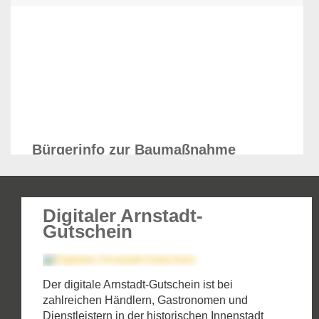
Bürgerinfo zur Baumaßnahme
„Unterm Markt“
Digitaler Arnstadt-
Am 17. August wird im Arnstädter Rathaus über
Gutschein
die anstehende Baumaßnahme in der Straße
"Unterm Markt" informiert.
Der digitale Arnstadt-Gutschein ist bei
Komplette Meldung lesen
zahlreichen Händlern, Gastronomen und
Dienstleistern in der historischen Innenstadt