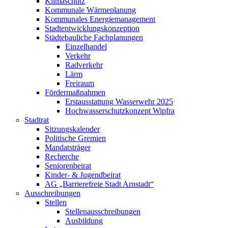
Klimaschutz
Kommunale Wärmeplanung
Kommunales Energiemanagement
Stadtentwicklungskonzeption
Städtebauliche Fachplanungen
Einzelhandel
Verkehr
Radverkehr
Lärm
Freiraum
Fördermaßnahmen
Erstausstattung Wasserwehr 2025
Hochwasserschutzkonzept Wipfra
Stadtrat
Sitzungskalender
Politische Gremien
Mandatsträger
Recherche
Seniorenbeirat
Kinder- & Jugendbeirat
AG „Barrierefreie Stadt Arnstadt“
Ausschreibungen
Stellen
Stellenausschreibungen
Ausbildung