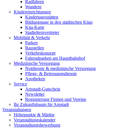
Radfahren
Wandern
Kindereinrichtungen
Kindertagesstätten
Bildungstage in den städtischen Kitas
Kita-Karte
Stadtelternvertreter
Mobilität & Verkehr
Parken
Baustellen
Verkehrskonzept
Fahrradparken am Hauptbahnhof
Medizinische Versorgung
Notdienste & medizinische Versorgung
Pflege- & Betreuungsdienste
Apotheken
Service
Arnstadt-Gutschein
Newsletter
Registrierung Firmen und Vereine
Ihr Zukunftsbaum für Arnstadt
Veranstaltungen
Höhepunkte & Märkte
Veranstaltungskalender
Veranstaltungsbewerbung