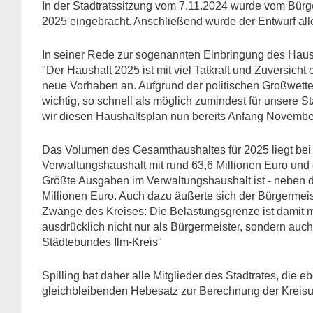
In der Stadtratssitzung vom 7.11.2024 wurde vom Bürg
2025 eingebracht. Anschließend wurde der Entwurf all
In seiner Rede zur sogenannten Einbringung des Haush
"Der Haushalt 2025 ist mit viel Tatkraft und Zuversicht e
neue Vorhaben an. Aufgrund der politischen Großwetter
wichtig, so schnell als möglich zumindest für unsere St
wir diesen Haushaltsplan nun bereits Anfang Novembe
Das Volumen des Gesamthaushaltes für 2025 liegt bei ca
Verwaltungshaushalt mit rund 63,6 Millionen Euro und
Größte Ausgaben im Verwaltungshaushalt ist - neben 
Millionen Euro. Auch dazu äußerte sich der Bürgermeis
Zwänge des Kreises: Die Belastungsgrenze ist damit meh
ausdrücklich nicht nur als Bürgermeister, sondern auc
Städtebundes Ilm-Kreis"
Spilling bat daher alle Mitglieder des Stadtrates, die eb
gleichbleibenden Hebesatz zur Berechnung der Kreis