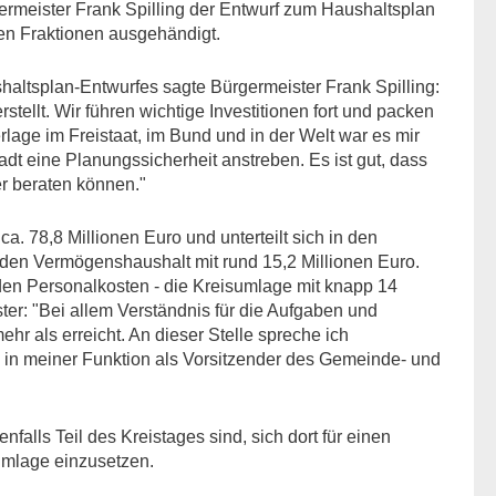
ermeister Frank Spilling der Entwurf zum Haushaltsplan
en Fraktionen ausgehändigt.
altsplan-Entwurfes sagte Bürgermeister Frank Spilling:
rstellt. Wir führen wichtige Investitionen fort und packen
lage im Freistaat, im Bund und in der Welt war es mir
adt eine Planungssicherheit anstreben. Es ist gut, dass
r beraten können."
. 78,8 Millionen Euro und unterteilt sich in den
 den Vermögenshaushalt mit rund 15,2 Millionen Euro.
den Personalkosten - die Kreisumlage mit knapp 14
ter: "Bei allem Verständnis für die Aufgaben und
r als erreicht. An dieser Stelle spreche ich
h in meiner Funktion als Vorsitzender des Gemeinde- und
enfalls Teil des Kreistages sind, sich dort für einen
umlage einzusetzen.