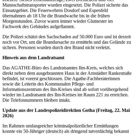
Mannschaftstransporter wurden eingesetzt. Die Polizei sicherte das
Einsatzgebiet. Die Feuerwehren Dosdorf und Espenfeld
übernahmen ab 18 Uhr die Brandwache bis in die frühen
Morgenstunden. Zuvor waren immer wieder Glutnester im
Fachwerk des Gebäudes aufgeflammt.
Die Polizei schätzt den Sachschaden auf 50.000 Euro und ist derzeit
noch vor Ort, um die Brandursache zu ermitteln und das Gelände zu
sichern. Personen wurden durch den Brand nicht verletzt.
Hinweis aus dem Landratsamt
Das AGATHE-Büro des Landratsamtes Ilm-Kreis, welches sich
direkt neben dem ausgebrannten Haus in der Arnstädter Rankestraße
befindet, ist vorerst geschlossen. Die Agathe-Fachberaterinnen
sowie die Leiterin des Kommunalen Pflege- und
Informationszentrum des Ilm-Kreises sind ab sofort vorübergehend
wieder im Landratsamt des Ilm-Kreises im Raum 221 zu erreichen.
Die Telefonnummern bleiben intakt.
Update aus der Landespolizeidirektion Gotha (Freitag, 22. Mai
2026)
Im Rahmen umfangreicher kriminalpolizeilicher Ermittlungen
konnte ein 50-Jähriger (deutsch) als dringend tatverdächtig bekannt