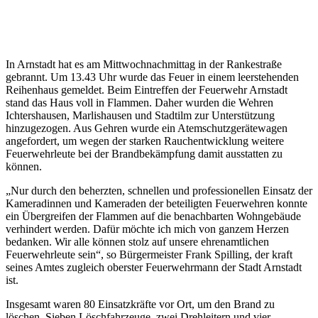
In Arnstadt hat es am Mittwochnachmittag in der Rankestraße
gebrannt. Um 13.43 Uhr wurde das Feuer in einem leerstehenden
Reihenhaus gemeldet. Beim Eintreffen der Feuerwehr Arnstadt
stand das Haus voll in Flammen. Daher wurden die Wehren
Ichtershausen, Marlishausen und Stadtilm zur Unterstützung
hinzugezogen. Aus Gehren wurde ein Atemschutzgerätewagen
angefordert, um wegen der starken Rauchentwicklung weitere
Feuerwehrleute bei der Brandbekämpfung damit ausstatten zu
können.
„Nur durch den beherzten, schnellen und professionellen Einsatz der
Kameradinnen und Kameraden der beteiligten Feuerwehren konnte
ein Übergreifen der Flammen auf die benachbarten Wohngebäude
verhindert werden. Dafür möchte ich mich von ganzem Herzen
bedanken. Wir alle können stolz auf unsere ehrenamtlichen
Feuerwehrleute sein“, so Bürgermeister Frank Spilling, der kraft
seines Amtes zugleich oberster Feuerwehrmann der Stadt Arnstadt
ist.
Insgesamt waren 80 Einsatzkräfte vor Ort, um den Brand zu
löschen. Sieben Löschfahrzeuge, zwei Drehleitern und vier