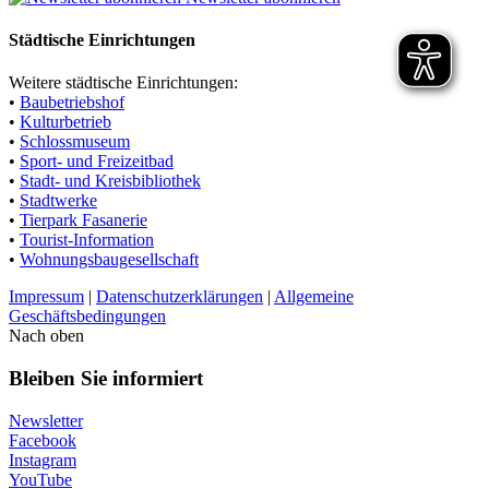
Städtische Einrichtungen
Weitere städtische Einrichtungen:
•
Baubetriebshof
•
Kulturbetrieb
•
Schlossmuseum
•
Sport- und Freizeitbad
•
Stadt- und Kreisbibliothek
•
Stadtwerke
•
Tierpark Fasanerie
•
Tourist-Information
•
Wohnungsbaugesellschaft
Impressum
|
Datenschutzerklärungen
|
Allgemeine
Geschäftsbedingungen
Nach oben
Bleiben Sie informiert
Newsletter
Facebook
Instagram
YouTube