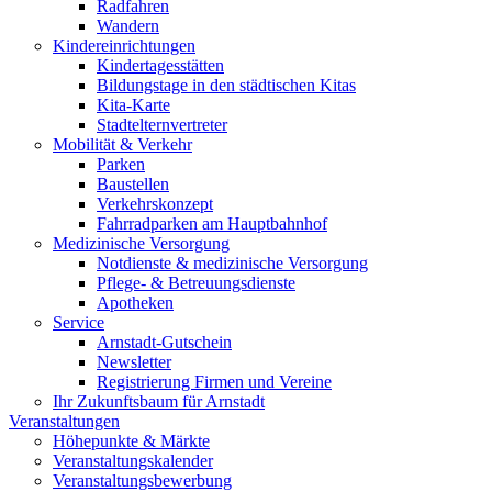
Radfahren
Wandern
Kindereinrichtungen
Kindertagesstätten
Bildungstage in den städtischen Kitas
Kita-Karte
Stadtelternvertreter
Mobilität & Verkehr
Parken
Baustellen
Verkehrskonzept
Fahrradparken am Hauptbahnhof
Medizinische Versorgung
Notdienste & medizinische Versorgung
Pflege- & Betreuungsdienste
Apotheken
Service
Arnstadt-Gutschein
Newsletter
Registrierung Firmen und Vereine
Ihr Zukunftsbaum für Arnstadt
Veranstaltungen
Höhepunkte & Märkte
Veranstaltungskalender
Veranstaltungsbewerbung