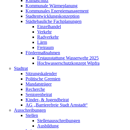
Klimaschutz
Kommunale Wärmeplanung
Kommunales Energiemanagement
Stadtentwicklungskonzeption
Städtebauliche Fachplanungen
Einzelhandel
Verkehr
Radverkehr
Lärm
Freiraum
Fördermaßnahmen
Erstausstattung Wasserwehr 2025
Hochwasserschutzkonzept Wipfra
Stadtrat
Sitzungskalender
Politische Gremien
Mandatsträger
Recherche
Seniorenbeirat
Kinder- & Jugendbeirat
AG „Barrierefreie Stadt Arnstadt“
Ausschreibungen
Stellen
Stellenausschreibungen
Ausbildung