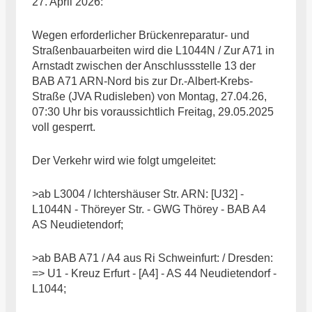
27. April 2026:
Wegen erforderlicher Brückenreparatur- und
Straßenbauarbeiten wird die L1044N / Zur A71 in
Arnstadt zwischen der Anschlussstelle 13 der
BAB A71 ARN-Nord bis zur Dr.-Albert-Krebs-
Straße (JVA Rudisleben) von Montag, 27.04.26,
07:30 Uhr bis voraussichtlich Freitag, 29.05.2025
voll gesperrt.
Der Verkehr wird wie folgt umgeleitet:
>ab L3004 / Ichtershäuser Str. ARN: [U32] -
L1044N - Thöreyer Str. - GWG Thörey - BAB A4
AS Neudietendorf;
>ab BAB A71 / A4 aus Ri Schweinfurt: / Dresden:
=> U1 - Kreuz Erfurt - [A4] - AS 44 Neudietendorf -
L1044;