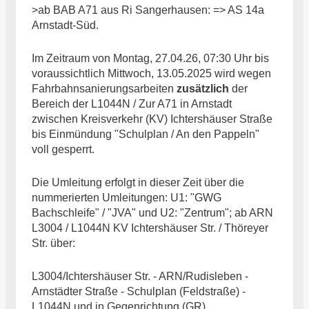
>ab BAB A71 aus Ri Sangerhausen: => AS 14a
Arnstadt-Süd.
Im Zeitraum von Montag, 27.04.26, 07:30 Uhr bis
voraussichtlich Mittwoch, 13.05.2025 wird wegen
Fahrbahnsanierungsarbeiten
zusätzlich
der
Bereich der L1044N / Zur A71 in Arnstadt
zwischen Kreisverkehr (KV) Ichtershäuser Straße
bis Einmündung "Schulplan / An den Pappeln"
voll gesperrt.
Die Umleitung erfolgt in dieser Zeit über die
nummerierten Umleitungen: U1: "GWG
Bachschleife" / "JVA" und U2: "Zentrum"; ab ARN
L3004 / L1044N KV Ichtershäuser Str. / Thöreyer
Str. über:
L3004/Ichtershäuser Str. - ARN/Rudisleben -
Arnstädter Straße - Schulplan (Feldstraße) -
L1044N und in Gegenrichtung (GR).