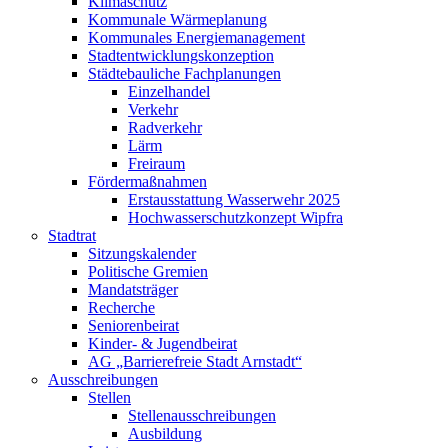
Klimaschutz
Kommunale Wärmeplanung
Kommunales Energiemanagement
Stadtentwicklungskonzeption
Städtebauliche Fachplanungen
Einzelhandel
Verkehr
Radverkehr
Lärm
Freiraum
Fördermaßnahmen
Erstausstattung Wasserwehr 2025
Hochwasserschutzkonzept Wipfra
Stadtrat
Sitzungskalender
Politische Gremien
Mandatsträger
Recherche
Seniorenbeirat
Kinder- & Jugendbeirat
AG „Barrierefreie Stadt Arnstadt“
Ausschreibungen
Stellen
Stellenausschreibungen
Ausbildung