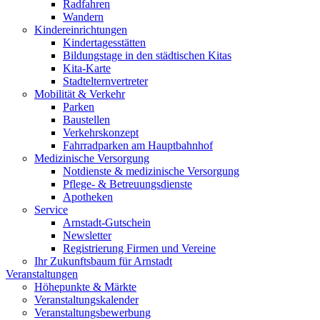
Radfahren
Wandern
Kindereinrichtungen
Kindertagesstätten
Bildungstage in den städtischen Kitas
Kita-Karte
Stadtelternvertreter
Mobilität & Verkehr
Parken
Baustellen
Verkehrskonzept
Fahrradparken am Hauptbahnhof
Medizinische Versorgung
Notdienste & medizinische Versorgung
Pflege- & Betreuungsdienste
Apotheken
Service
Arnstadt-Gutschein
Newsletter
Registrierung Firmen und Vereine
Ihr Zukunftsbaum für Arnstadt
Veranstaltungen
Höhepunkte & Märkte
Veranstaltungskalender
Veranstaltungsbewerbung