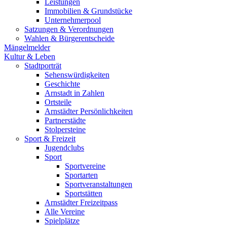
Leistungen
Immobilien & Grundstücke
Unternehmerpool
Satzungen & Verordnungen
Wahlen & Bürgerentscheide
Mängelmelder
Kultur & Leben
Stadtporträt
Sehenswürdigkeiten
Geschichte
Arnstadt in Zahlen
Ortsteile
Arnstädter Persönlichkeiten
Partnerstädte
Stolpersteine
Sport & Freizeit
Jugendclubs
Sport
Sportvereine
Sportarten
Sportveranstaltungen
Sportstätten
Arnstädter Freizeitpass
Alle Vereine
Spielplätze