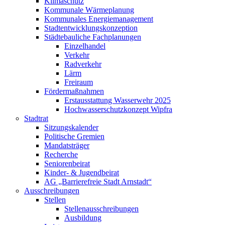
Klimaschutz
Kommunale Wärmeplanung
Kommunales Energiemanagement
Stadtentwicklungskonzeption
Städtebauliche Fachplanungen
Einzelhandel
Verkehr
Radverkehr
Lärm
Freiraum
Fördermaßnahmen
Erstausstattung Wasserwehr 2025
Hochwasserschutzkonzept Wipfra
Stadtrat
Sitzungskalender
Politische Gremien
Mandatsträger
Recherche
Seniorenbeirat
Kinder- & Jugendbeirat
AG „Barrierefreie Stadt Arnstadt“
Ausschreibungen
Stellen
Stellenausschreibungen
Ausbildung