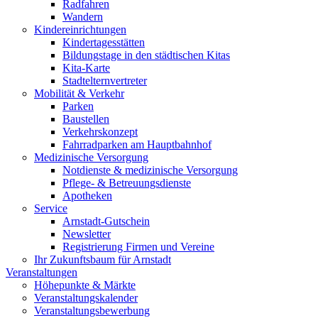
Radfahren
Wandern
Kindereinrichtungen
Kindertagesstätten
Bildungstage in den städtischen Kitas
Kita-Karte
Stadtelternvertreter
Mobilität & Verkehr
Parken
Baustellen
Verkehrskonzept
Fahrradparken am Hauptbahnhof
Medizinische Versorgung
Notdienste & medizinische Versorgung
Pflege- & Betreuungsdienste
Apotheken
Service
Arnstadt-Gutschein
Newsletter
Registrierung Firmen und Vereine
Ihr Zukunftsbaum für Arnstadt
Veranstaltungen
Höhepunkte & Märkte
Veranstaltungskalender
Veranstaltungsbewerbung