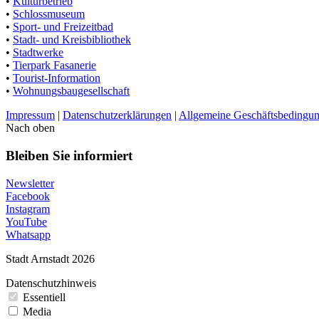
•
Kulturbetrieb
•
Schlossmuseum
•
Sport- und Freizeitbad
•
Stadt- und Kreisbibliothek
•
Stadtwerke
•
Tierpark Fasanerie
•
Tourist-Information
•
Wohnungsbaugesellschaft
Impressum
|
Datenschutzerklärungen
|
Allgemeine Geschäftsbedingu
Nach oben
Bleiben Sie informiert
Newsletter
Facebook
Instagram
YouTube
Whatsapp
Stadt Arnstadt 2026
Datenschutzhinweis
Essentiell
Media