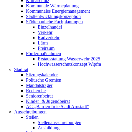
Klimaschutz
Kommunale Wärmeplanung
Kommunales Energiemanagement
Stadtentwicklungskonzeption
Städtebauliche Fachplanungen
Einzelhandel
Verkehr
Radverkehr
Lärm
Freiraum
Fördermaßnahmen
Erstausstattung Wasserwehr 2025
Hochwasserschutzkonzept Wipfra
Stadtrat
Sitzungskalender
Politische Gremien
Mandatsträger
Recherche
Seniorenbeirat
Kinder- & Jugendbeirat
AG „Barrierefreie Stadt Arnstadt“
Ausschreibungen
Stellen
Stellenausschreibungen
Ausbildung