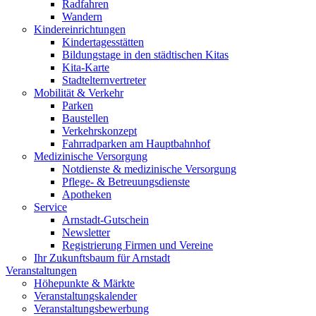
Radfahren
Wandern
Kindereinrichtungen
Kindertagesstätten
Bildungstage in den städtischen Kitas
Kita-Karte
Stadtelternvertreter
Mobilität & Verkehr
Parken
Baustellen
Verkehrskonzept
Fahrradparken am Hauptbahnhof
Medizinische Versorgung
Notdienste & medizinische Versorgung
Pflege- & Betreuungsdienste
Apotheken
Service
Arnstadt-Gutschein
Newsletter
Registrierung Firmen und Vereine
Ihr Zukunftsbaum für Arnstadt
Veranstaltungen
Höhepunkte & Märkte
Veranstaltungskalender
Veranstaltungsbewerbung