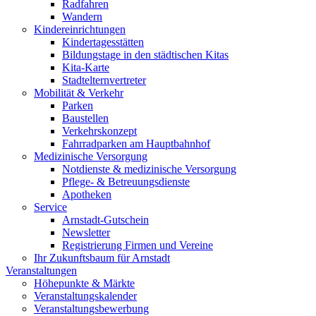
Radfahren
Wandern
Kindereinrichtungen
Kindertagesstätten
Bildungstage in den städtischen Kitas
Kita-Karte
Stadtelternvertreter
Mobilität & Verkehr
Parken
Baustellen
Verkehrskonzept
Fahrradparken am Hauptbahnhof
Medizinische Versorgung
Notdienste & medizinische Versorgung
Pflege- & Betreuungsdienste
Apotheken
Service
Arnstadt-Gutschein
Newsletter
Registrierung Firmen und Vereine
Ihr Zukunftsbaum für Arnstadt
Veranstaltungen
Höhepunkte & Märkte
Veranstaltungskalender
Veranstaltungsbewerbung