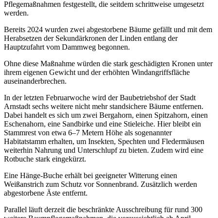
Pflegemaßnahmen festgestellt, die seitdem schrittweise umgesetzt
werden.
Bereits 2024 wurden zwei abgestorbene Bäume gefällt und mit dem
Herabsetzen der Sekundärkronen der Linden entlang der
Hauptzufahrt vom Dammweg begonnen.
Ohne diese Maßnahme würden die stark geschädigten Kronen unter
ihrem eigenen Gewicht und der erhöhten Windangriffsfläche
auseinanderbrechen.
In der letzten Februarwoche wird der Baubetriebshof der Stadt
Arnstadt sechs weitere nicht mehr standsichere Bäume entfernen.
Dabei handelt es sich um zwei Bergahorn, einen Spitzahorn, einen
Eschenahorn, eine Sandbirke und eine Stieleiche. Hier bleibt ein
Stammrest von etwa 6–7 Metern Höhe als sogenannter
Habitatstamm erhalten, um Insekten, Spechten und Fledermäusen
weiterhin Nahrung und Unterschlupf zu bieten. Zudem wird eine
Rotbuche stark eingekürzt.
Eine Hänge-Buche erhält bei geeigneter Witterung einen
Weißanstrich zum Schutz vor Sonnenbrand. Zusätzlich werden
abgestorbene Äste entfernt.
Parallel läuft derzeit die beschränkte Ausschreibung für rund 300