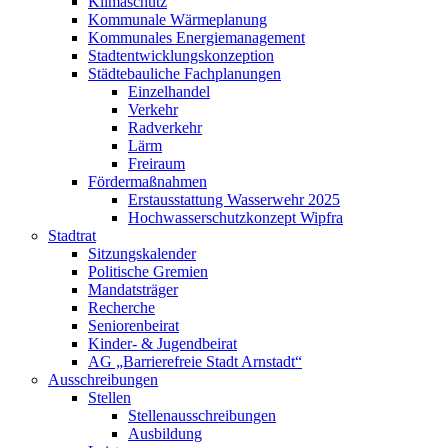
Klimaschutz
Kommunale Wärmeplanung
Kommunales Energiemanagement
Stadtentwicklungskonzeption
Städtebauliche Fachplanungen
Einzelhandel
Verkehr
Radverkehr
Lärm
Freiraum
Fördermaßnahmen
Erstausstattung Wasserwehr 2025
Hochwasserschutzkonzept Wipfra
Stadtrat
Sitzungskalender
Politische Gremien
Mandatsträger
Recherche
Seniorenbeirat
Kinder- & Jugendbeirat
AG „Barrierefreie Stadt Arnstadt“
Ausschreibungen
Stellen
Stellenausschreibungen
Ausbildung