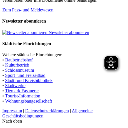
vereinbaren oder Ihre Dokumente online beantragen.
Zum Pass- und Meldewesen
Newsletter abonnieren
Newsletter abonnieren
Städtische Einrichtungen
Weitere städtische Einrichtungen:
•
Baubetriebshof
•
Kulturbetrieb
•
Schlossmuseum
•
Sport- und Freizeitbad
•
Stadt- und Kreisbibliothek
•
Stadtwerke
•
Tierpark Fasanerie
•
Tourist-Information
•
Wohnungsbaugesellschaft
Impressum
|
Datenschutzerklärungen
|
Allgemeine
Geschäftsbedingungen
Nach oben